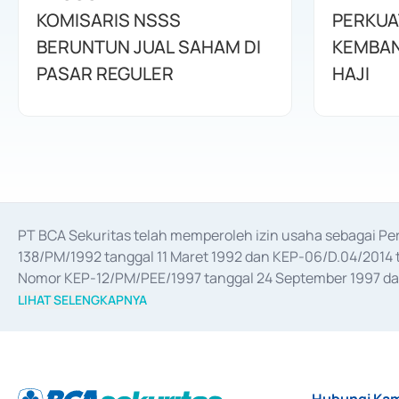
KOMISARIS NSSS
PERKUA
BERUNTUN JUAL SAHAM DI
KEMBAN
PASAR REGULER
HAJI
PT BCA Sekuritas telah memperoleh izin usaha sebagai P
138/PM/1992 tanggal 11 Maret 1992 dan KEP-06/D.04/2014 t
Nomor KEP-12/PM/PEE/1997 tanggal 24 September 1997 dan 
merger, akuisisi, divestasi, dan 
join venture
 berdasarkan su
LIHAT SELENGKAPNYA
dari Bank Indonesia antara lain sebagai Perantara Pelaksan
Bank Indonesia sebagai Lembaga Pendukung Penerbitan, Tr
tahun 2018.