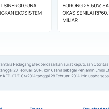
T SINERGI GUNA
BORONG 25,60% S
GKAN EKOSISTEM
OKAS SENILAI RP60,
MILIAR
erantara Pedagang Efek berdasarkan surat keputusan Otorit
anggal 28 Februari 2014, izin usaha sebagai Penjamin Emisi E
KEP-07/D.04/2014 tanggal 28 Februari 2014, izin usaha sebag
rat keputusan Otoritas Jasa Keuangan Nomor S-67/PM.21/2017 t
aan Transaksi Sertifikat Deposito di Pasar Uang yang izinnya d
ansaksi, serta Penatausahaan dan Penyelesaian Transaksi Sur