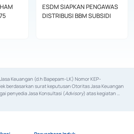
AHAM
ESDM SIAPKAN PENGAWAS
75
DISTRIBUSI BBM SUBSIDI
as Jasa Keuangan (d.h Bapepam-LK) Nomor KEP-
fek berdasarkan surat keputusan Otoritas Jasa Keuangan 
ai penyedia Jasa Konsultasi (
Advisory
) atas kegiatan 
anggal 3 Februari 2017, dan beberapa izin usaha lainnya 
iterbitkan pada tahun 2017 dan izin usaha lainnya dari 
at Berharga Komersial yang izinnya diterbitkan pada 