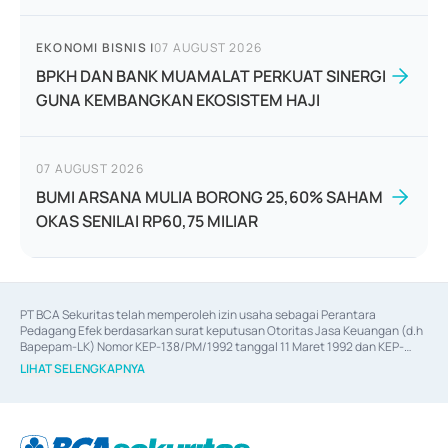
EKONOMI BISNIS
|
07 AUGUST 2026
BPKH DAN BANK MUAMALAT PERKUAT SINERGI
GUNA KEMBANGKAN EKOSISTEM HAJI
07 AUGUST 2026
BUMI ARSANA MULIA BORONG 25,60% SAHAM
OKAS SENILAI RP60,75 MILIAR
PT BCA Sekuritas telah memperoleh izin usaha sebagai Perantara 
Pedagang Efek berdasarkan surat keputusan Otoritas Jasa Keuangan (d.h 
Bapepam-LK) Nomor KEP-138/PM/1992 tanggal 11 Maret 1992 dan KEP-
06/D.04/2014 tanggal 28 Februari 2014, izin usaha sebagai Penjamin Emisi 
LIHAT SELENGKAPNYA
Efek berdasarkan surat keputusan Otoritas Jasa Keuangan Nomor KEP-
12/PM/PEE/1997 tanggal 24 September 1997 dan KEP-07/D.04/2014 
tanggal 28 Februari 2014, izin usaha sebagai penyedia Jasa Konsultasi 
(
Advisory
) atas kegiatan merger, akuisisi, divestasi, dan 
join venture
berdasarkan surat keputusan Otoritas Jasa Keuangan Nomor S-