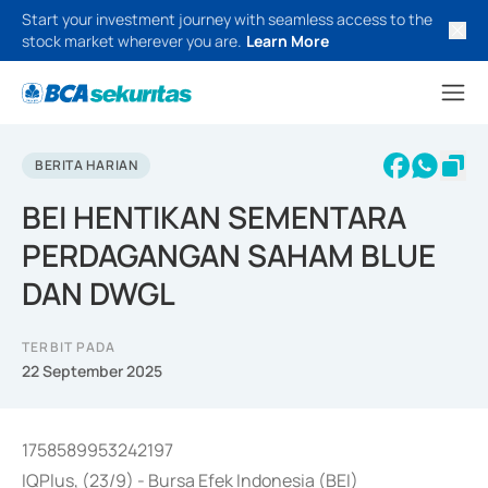
Start your investment journey with seamless access to the
stock market wherever you are.
Learn More
BERITA HARIAN
BEI HENTIKAN SEMENTARA
PERDAGANGAN SAHAM BLUE
DAN DWGL
TERBIT PADA
22 September 2025
1758589953242197
IQPlus, (23/9) - Bursa Efek Indonesia (BEI)