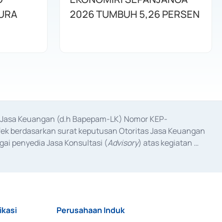
URA
2026 TUMBUH 5,26 PERSEN
as Jasa Keuangan (d.h Bapepam-LK) Nomor KEP-
fek berdasarkan surat keputusan Otoritas Jasa Keuangan 
ai penyedia Jasa Konsultasi (
Advisory
) atas kegiatan 
anggal 3 Februari 2017, dan beberapa izin usaha lainnya 
iterbitkan pada tahun 2017 dan izin usaha lainnya dari 
at Berharga Komersial yang izinnya diterbitkan pada 
ikasi
Perusahaan Induk