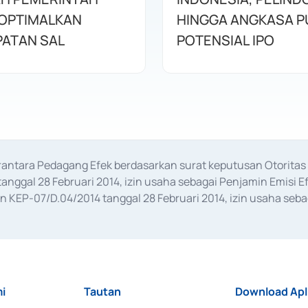
OPTIMALKAN
HINGGA ANGKASA P
ATAN SAL
POTENSIAL IPO
erantara Pedagang Efek berdasarkan surat keputusan Otorit
anggal 28 Februari 2014, izin usaha sebagai Penjamin Emisi E
KEP-07/D.04/2014 tanggal 28 Februari 2014, izin usaha sebag
rat keputusan Otoritas Jasa Keuangan Nomor S-67/PM.21/2017 t
aan Transaksi Sertifikat Deposito di Pasar Uang yang izinnya d
ansaksi, serta Penatausahaan dan Penyelesaian Transaksi Sur
i
Tautan
Download Apl