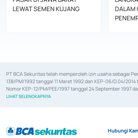
LEWAT SEMEN KUJANG
DALAM 
PENEMP
PT BCA Sekuritas telah memperoleh izin usaha sebagai P
138/PM/1992 tanggal 11 Maret 1992 dan KEP-06/D.04/2014 t
Nomor KEP-12/PM/PEE/1997 tanggal 24 September 1997 dan 
merger, akuisisi, divestasi, dan 
join venture
 berdasarkan su
LIHAT SELENGKAPNYA
dari Bank Indonesia antara lain sebagai Perantara Pelaksan
Bank Indonesia sebagai Lembaga Pendukung Penerbitan, Tr
tahun 2018.
Hubungi Kam