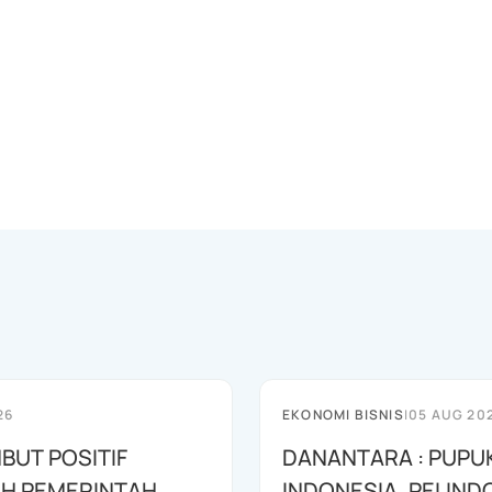
26
EKONOMI BISNIS
|
05 AUG 20
BUT POSITIF
DANANTARA : PUPU
H PEMERINTAH
INDONESIA, PELIND