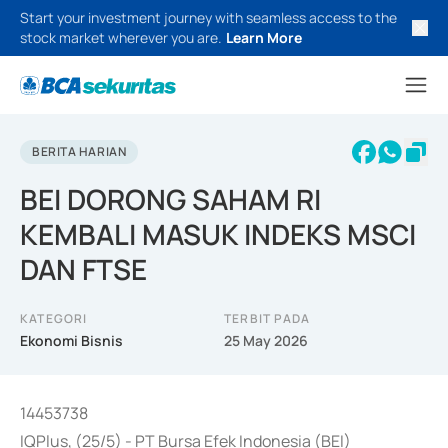
Start your investment journey with seamless access to the
stock market wherever you are.
Learn More
BERITA HARIAN
BEI DORONG SAHAM RI
KEMBALI MASUK INDEKS MSCI
DAN FTSE
KATEGORI
TERBIT PADA
Ekonomi Bisnis
25 May 2026
14453738
IQPlus, (25/5) - PT Bursa Efek Indonesia (BEI)