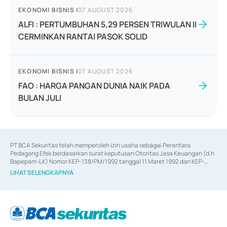
EKONOMI BISNIS
|
07 AUGUST 2026
ALFI : PERTUMBUHAN 5,29 PERSEN TRIWULAN II
CERMINKAN RANTAI PASOK SOLID
EKONOMI BISNIS
|
07 AUGUST 2026
FAO : HARGA PANGAN DUNIA NAIK PADA
BULAN JULI
PT BCA Sekuritas telah memperoleh izin usaha sebagai Perantara 
Pedagang Efek berdasarkan surat keputusan Otoritas Jasa Keuangan (d.h 
Bapepam-LK) Nomor KEP-138/PM/1992 tanggal 11 Maret 1992 dan KEP-
06/D.04/2014 tanggal 28 Februari 2014, izin usaha sebagai Penjamin Emisi 
LIHAT SELENGKAPNYA
Efek berdasarkan surat keputusan Otoritas Jasa Keuangan Nomor KEP-
12/PM/PEE/1997 tanggal 24 September 1997 dan KEP-07/D.04/2014 
tanggal 28 Februari 2014, izin usaha sebagai penyedia Jasa Konsultasi 
(
Advisory
) atas kegiatan merger, akuisisi, divestasi, dan 
join venture
berdasarkan surat keputusan Otoritas Jasa Keuangan Nomor S-
67/PM.21/2017 tanggal 3 Februari 2017, dan beberapa izin usaha lainnya 
dari Bank Indonesia antara lain sebagai Perantara Pelaksanaan Transaksi 