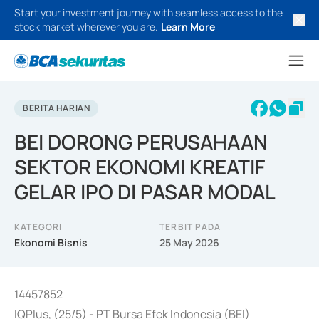
Start your investment journey with seamless access to the
stock market wherever you are.
Learn More
BERITA HARIAN
BEI DORONG PERUSAHAAN
SEKTOR EKONOMI KREATIF
GELAR IPO DI PASAR MODAL
KATEGORI
TERBIT PADA
Ekonomi Bisnis
25 May 2026
14457852
IQPlus, (25/5) - PT Bursa Efek Indonesia (BEI)