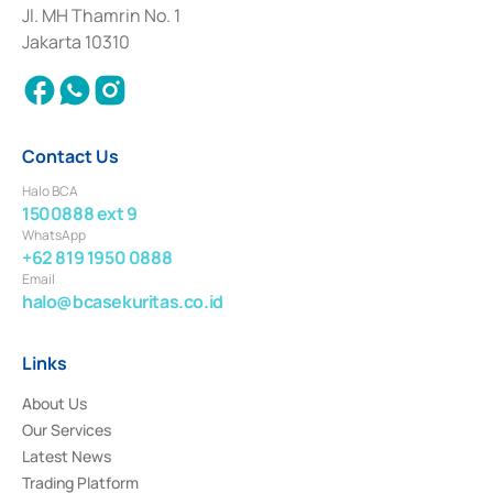
Institution for the Issuance, Transaction, and Administration and
Jl. MH Thamrin No. 1
Settlement of Commercial Paper Transactions whose license was issued in
Jakarta 10310
2018.
Contact Us
Halo BCA
1500888 ext 9
WhatsApp
+62 819 1950 0888
Email
halo@bcasekuritas.co.id
Links
About Us
Our Services
Latest News
Trading Platform