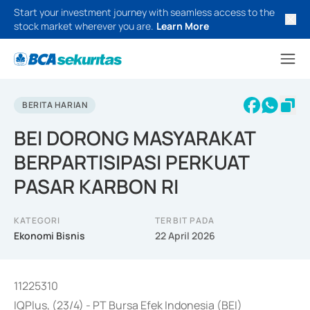
Start your investment journey with seamless access to the
stock market wherever you are.
Learn More
BERITA HARIAN
BEI DORONG MASYARAKAT
BERPARTISIPASI PERKUAT
PASAR KARBON RI
KATEGORI
TERBIT PADA
Ekonomi Bisnis
22 April 2026
11225310
IQPlus, (23/4) - PT Bursa Efek Indonesia (BEI)