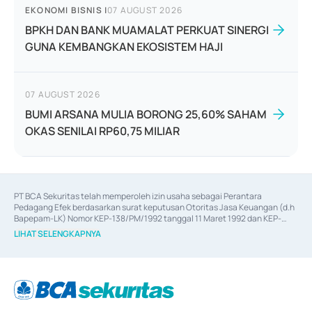
EKONOMI BISNIS
|
07 AUGUST 2026
BPKH DAN BANK MUAMALAT PERKUAT SINERGI
GUNA KEMBANGKAN EKOSISTEM HAJI
07 AUGUST 2026
BUMI ARSANA MULIA BORONG 25,60% SAHAM
OKAS SENILAI RP60,75 MILIAR
PT BCA Sekuritas telah memperoleh izin usaha sebagai Perantara 
Pedagang Efek berdasarkan surat keputusan Otoritas Jasa Keuangan (d.h 
Bapepam-LK) Nomor KEP-138/PM/1992 tanggal 11 Maret 1992 dan KEP-
06/D.04/2014 tanggal 28 Februari 2014, izin usaha sebagai Penjamin Emisi 
LIHAT SELENGKAPNYA
Efek berdasarkan surat keputusan Otoritas Jasa Keuangan Nomor KEP-
12/PM/PEE/1997 tanggal 24 September 1997 dan KEP-07/D.04/2014 
tanggal 28 Februari 2014, izin usaha sebagai penyedia Jasa Konsultasi 
(
Advisory
) atas kegiatan merger, akuisisi, divestasi, dan 
join venture
berdasarkan surat keputusan Otoritas Jasa Keuangan Nomor S-
67/PM.21/2017 tanggal 3 Februari 2017, dan beberapa izin usaha lainnya 
dari Bank Indonesia antara lain sebagai Perantara Pelaksanaan Transaksi 