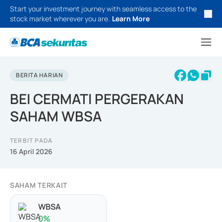
Start your investment journey with seamless access to the
stock market wherever you are.
Learn More
BERITA HARIAN
BEI CERMATI PERGERAKAN
SAHAM WBSA
TERBIT PADA
16 April 2026
SAHAM TERKAIT
WBSA
0
%