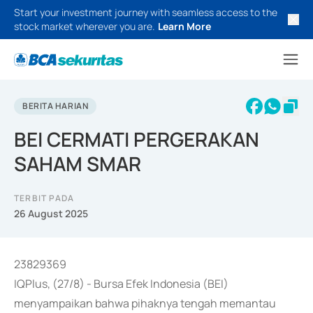
Start your investment journey with seamless access to the
stock market wherever you are.
Learn More
BERITA HARIAN
BEI CERMATI PERGERAKAN
SAHAM SMAR
TERBIT PADA
26 August 2025
23829369
IQPlus, (27/8) - Bursa Efek Indonesia (BEI)
menyampaikan bahwa pihaknya tengah memantau