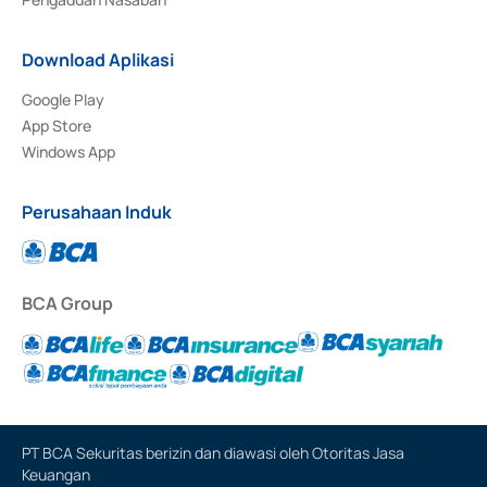
Download Aplikasi
Google Play
App Store
Windows App
Perusahaan Induk
BCA Group
PT BCA Sekuritas berizin dan diawasi oleh Otoritas Jasa
Keuangan