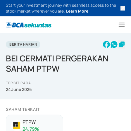
Start your investment journey with seamless access to the
stock market wherever you are.
Learn More
BERITA HARIAN
BEI CERMATI PERGERAKAN
SAHAM PTPW
TERBIT PADA
24 June 2026
SAHAM TERKAIT
PTPW
24.79
%