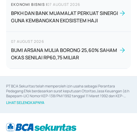
EKONOMI BISNIS
|
07 AUGUST 2026
BPKH DAN BANK MUAMALAT PERKUAT SINERGI
GUNA KEMBANGKAN EKOSISTEM HAJI
07 AUGUST 2026
BUMI ARSANA MULIA BORONG 25,60% SAHAM
OKAS SENILAI RP60,75 MILIAR
PT BCA Sekuritas telah memperoleh izin usaha sebagai Perantara 
Pedagang Efek berdasarkan surat keputusan Otoritas Jasa Keuangan (d.h 
Bapepam-LK) Nomor KEP-138/PM/1992 tanggal 11 Maret 1992 dan KEP-
06/D.04/2014 tanggal 28 Februari 2014, izin usaha sebagai Penjamin Emisi 
LIHAT SELENGKAPNYA
Efek berdasarkan surat keputusan Otoritas Jasa Keuangan Nomor KEP-
12/PM/PEE/1997 tanggal 24 September 1997 dan KEP-07/D.04/2014 
tanggal 28 Februari 2014, izin usaha sebagai penyedia Jasa Konsultasi 
(
Advisory
) atas kegiatan merger, akuisisi, divestasi, dan 
join venture
berdasarkan surat keputusan Otoritas Jasa Keuangan Nomor S-
67/PM.21/2017 tanggal 3 Februari 2017, dan beberapa izin usaha lainnya 
dari Bank Indonesia antara lain sebagai Perantara Pelaksanaan Transaksi 