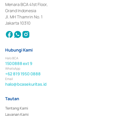
Penerbitan, Transaksi, serta Penatausahaan dan Penyelesaian Transaksi 
Menara BCA 41st Floor,
Surat Berharga Komersial yang izinnya diterbitkan pada tahun 2018.
Grand Indonesia
Jl. MH Thamrin No. 1
Jakarta 10310
Hubungi Kami
Halo BCA
1500888 ext 9
WhatsApp
+62 819 1950 0888
Email
halo@bcasekuritas.id
Tautan
Tentang Kami
Layanan Kami