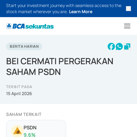
Start your investment journey with seamless access to the
stock market wherever you are.
Learn More
BERITA HARIAN
BEI CERMATI PERGERAKAN
SAHAM PSDN
TERBIT PADA
15 April 2026
SAHAM TERKAIT
PSDN
9.6
%