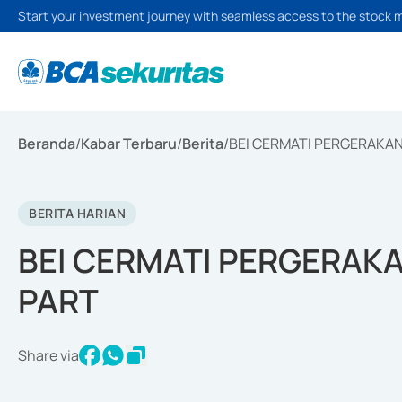
Start your investment journey with seamless access to the stock 
Beranda
/
Kabar Terbaru
/
Berita
/
BEI CERMATI PERGERAKA
BERITA HARIAN
BEI CERMATI PERGERAK
PART
Share via