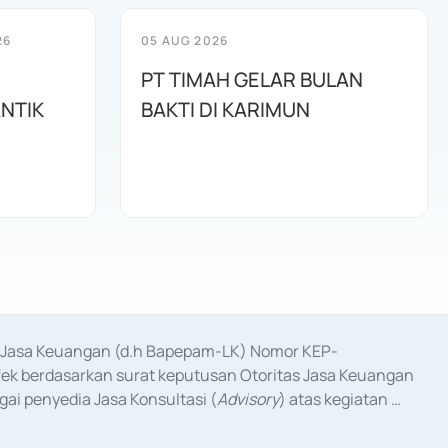
26
05 AUG 2026
PT TIMAH GELAR BULAN
ANTIK
BAKTI DI KARIMUN
as Jasa Keuangan (d.h Bapepam-LK) Nomor KEP-
fek berdasarkan surat keputusan Otoritas Jasa Keuangan 
ai penyedia Jasa Konsultasi (
Advisory
) atas kegiatan 
anggal 3 Februari 2017, dan beberapa izin usaha lainnya 
iterbitkan pada tahun 2017 dan izin usaha lainnya dari 