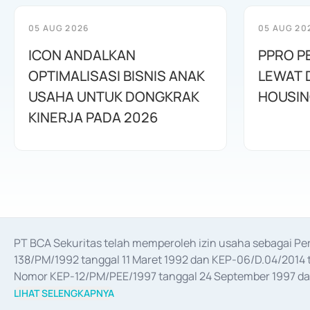
05 AUG 2026
05 AUG 20
ICON ANDALKAN
PPRO P
OPTIMALISASI BISNIS ANAK
LEWAT 
USAHA UNTUK DONGKRAK
HOUSIN
KINERJA PADA 2026
PT BCA Sekuritas telah memperoleh izin usaha sebagai P
138/PM/1992 tanggal 11 Maret 1992 dan KEP-06/D.04/2014 t
Nomor KEP-12/PM/PEE/1997 tanggal 24 September 1997 dan 
merger, akuisisi, divestasi, dan 
join venture
 berdasarkan su
LIHAT SELENGKAPNYA
dari Bank Indonesia antara lain sebagai Perantara Pelaksan