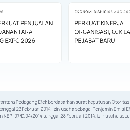
26
EKONOMI BISNIS
|
05 AUG 20
ERKUAT PENJUALAN
PERKUAT KINERJA
DANANTARA
ORGANISASI, OJK L
G EXPO 2026
PEJABAT BARU
erantara Pedagang Efek berdasarkan surat keputusan Otorit
anggal 28 Februari 2014, izin usaha sebagai Penjamin Emisi E
KEP-07/D.04/2014 tanggal 28 Februari 2014, izin usaha sebag
rat keputusan Otoritas Jasa Keuangan Nomor S-67/PM.21/2017 t
aan Transaksi Sertifikat Deposito di Pasar Uang yang izinnya d