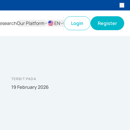
esearch
Our Platform
EN
Login
Register
ID
EN
TERBIT PADA
19 February 2026