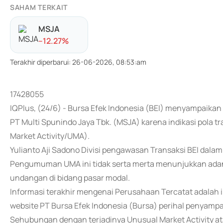
SAHAM TERKAIT
MSJA
-
-12.27
%
Terakhir diperbarui
:
26-06-2026, 08:53:am
17428055
IQPlus, (24/6) - Bursa Efek Indonesia (BEI) menyampai
PT Multi Spunindo Jaya Tbk. (MSJA) karena indikasi pola tr
Market Activity/UMA).
Yulianto Aji Sadono Divisi pengawasan Transaksi BEI dal
Pengumuman UMA ini tidak serta merta menunjukkan ada
undangan di bidang pasar modal.
Informasi terakhir mengenai Perusahaan Tercatat adalah i
website PT Bursa Efek Indonesia (Bursa) perihal penyamp
Sehubungan dengan terjadinya Unusual Market Activity a