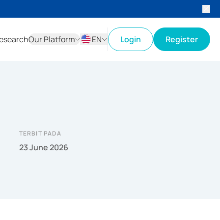
esearch
Our Platform
EN
Login
Register
ID
EN
TERBIT PADA
23 June 2026