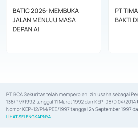
BATIC 2026: MEMBUKA
PT TIM
JALAN MENUJU MASA
BAKTI D
DEPAN AI
PT BCA Sekuritas telah memperoleh izin usaha sebagai P
138/PM/1992 tanggal 11 Maret 1992 dan KEP-06/D.04/2014 t
Nomor KEP-12/PM/PEE/1997 tanggal 24 September 1997 dan 
merger, akuisisi, divestasi, dan 
join venture
 berdasarkan su
LIHAT SELENGKAPNYA
dari Bank Indonesia antara lain sebagai Perantara Pelaksan
Bank Indonesia sebagai Lembaga Pendukung Penerbitan, Tr