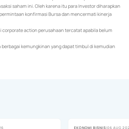
aksi saham ini. Oleh karena itu para Investor diharapkan
ermintaan konfirmasi Bursa dan mencermati kinerja
li corporate action perusahaan tercatat apabila belum
 berbagai kemungkinan yang dapat timbul di kemudian
26
EKONOMI BISNIS
|
06 AUG 20