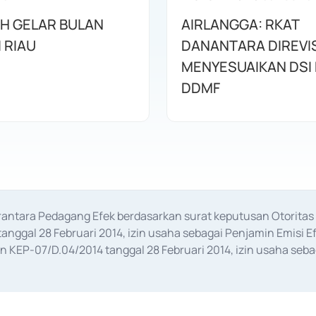
AH GELAR BULAN
AIRLANGGA: RKAT
I RIAU
DANANTARA DIREVIS
MENYESUAIKAN DSI
DDMF
erantara Pedagang Efek berdasarkan surat keputusan Otorit
anggal 28 Februari 2014, izin usaha sebagai Penjamin Emisi E
KEP-07/D.04/2014 tanggal 28 Februari 2014, izin usaha sebag
rat keputusan Otoritas Jasa Keuangan Nomor S-67/PM.21/2017 t
aan Transaksi Sertifikat Deposito di Pasar Uang yang izinnya d
ansaksi, serta Penatausahaan dan Penyelesaian Transaksi Sur