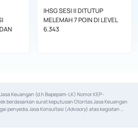
IHSG SESI II DITUTUP
I
MELEMAH 7 POIN DI LEVEL
 DAN
6.343
as Jasa Keuangan (d.h Bapepam-LK) Nomor KEP-
fek berdasarkan surat keputusan Otoritas Jasa Keuangan 
ai penyedia Jasa Konsultasi (
Advisory
) atas kegiatan 
anggal 3 Februari 2017, dan beberapa izin usaha lainnya 
iterbitkan pada tahun 2017 dan izin usaha lainnya dari 
at Berharga Komersial yang izinnya diterbitkan pada 