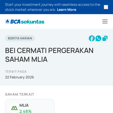
Start your investment journey with seamless access to the
stock market wherever you are.
Learn More
BERITA HARIAN
BEI CERMATI PERGERAKAN
SAHAM MLIA
TERBIT PADA
22 February 2026
SAHAM TERKAIT
MLIA
2.48
%