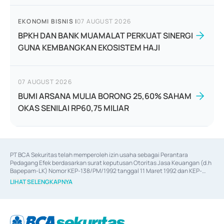
EKONOMI BISNIS
|
07 AUGUST 2026
BPKH DAN BANK MUAMALAT PERKUAT SINERGI
GUNA KEMBANGKAN EKOSISTEM HAJI
07 AUGUST 2026
BUMI ARSANA MULIA BORONG 25,60% SAHAM
OKAS SENILAI RP60,75 MILIAR
PT BCA Sekuritas telah memperoleh izin usaha sebagai Perantara 
Pedagang Efek berdasarkan surat keputusan Otoritas Jasa Keuangan (d.h 
Bapepam-LK) Nomor KEP-138/PM/1992 tanggal 11 Maret 1992 dan KEP-
06/D.04/2014 tanggal 28 Februari 2014, izin usaha sebagai Penjamin Emisi 
LIHAT SELENGKAPNYA
Efek berdasarkan surat keputusan Otoritas Jasa Keuangan Nomor KEP-
12/PM/PEE/1997 tanggal 24 September 1997 dan KEP-07/D.04/2014 
tanggal 28 Februari 2014, izin usaha sebagai penyedia Jasa Konsultasi 
(
Advisory
) atas kegiatan merger, akuisisi, divestasi, dan 
join venture
berdasarkan surat keputusan Otoritas Jasa Keuangan Nomor S-