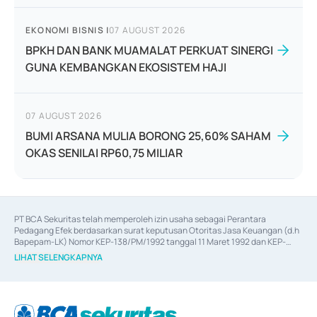
EKONOMI BISNIS
|
07 AUGUST 2026
BPKH DAN BANK MUAMALAT PERKUAT SINERGI
GUNA KEMBANGKAN EKOSISTEM HAJI
07 AUGUST 2026
BUMI ARSANA MULIA BORONG 25,60% SAHAM
OKAS SENILAI RP60,75 MILIAR
PT BCA Sekuritas telah memperoleh izin usaha sebagai Perantara 
Pedagang Efek berdasarkan surat keputusan Otoritas Jasa Keuangan (d.h 
Bapepam-LK) Nomor KEP-138/PM/1992 tanggal 11 Maret 1992 dan KEP-
06/D.04/2014 tanggal 28 Februari 2014, izin usaha sebagai Penjamin Emisi 
LIHAT SELENGKAPNYA
Efek berdasarkan surat keputusan Otoritas Jasa Keuangan Nomor KEP-
12/PM/PEE/1997 tanggal 24 September 1997 dan KEP-07/D.04/2014 
tanggal 28 Februari 2014, izin usaha sebagai penyedia Jasa Konsultasi 
(
Advisory
) atas kegiatan merger, akuisisi, divestasi, dan 
join venture
berdasarkan surat keputusan Otoritas Jasa Keuangan Nomor S-