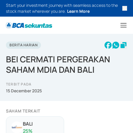
Start your investment journey with seamless access to the
stock market wherever you are.
Learn More
BERITA HARIAN
BEI CERMATI PERGERAKAN
SAHAM MDIA DAN BALI
TERBIT PADA
15 December 2025
SAHAM TERKAIT
BALI
25
%