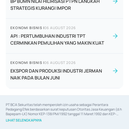
BP BUMN NILAI HILIRISASI PTPN LANGKAH
STRATEGIS KURANGI IMPOR
EKONOMI BISNIS
|
06 AUGUST 2026
API : PERTUMBUHAN INDUSTRI TPT
CERMINKAN PEMULIHAN YANG MAKIN KUAT
EKONOMI BISNIS
|
06 AUGUST 2026
EKSPOR DAN PRODUKSI INDUSTRI JERMAN
NAIK PADA BULAN JUNI
PT BCA Sekuritas telah memperoleh izin usaha sebagai Perantara 
Pedagang Efek berdasarkan surat keputusan Otoritas Jasa Keuangan (d.h 
Bapepam-LK) Nomor KEP-138/PM/1992 tanggal 11 Maret 1992 dan KEP-
06/D.04/2014 tanggal 28 Februari 2014, izin usaha sebagai Penjamin Emisi 
LIHAT SELENGKAPNYA
Efek berdasarkan surat keputusan Otoritas Jasa Keuangan Nomor KEP-
12/PM/PEE/1997 tanggal 24 September 1997 dan KEP-07/D.04/2014 