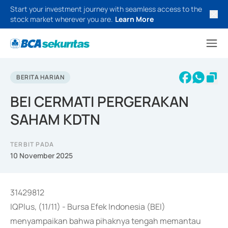
Start your investment journey with seamless access to the
stock market wherever you are.
Learn More
BERITA HARIAN
BEI CERMATI PERGERAKAN
SAHAM KDTN
TERBIT PADA
10 November 2025
31429812
IQPlus, (11/11) - Bursa Efek Indonesia (BEI)
menyampaikan bahwa pihaknya tengah memantau