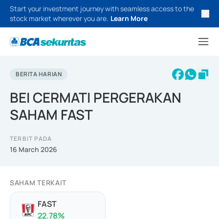
Start your investment journey with seamless access to the
stock market wherever you are.
Learn More
BERITA HARIAN
BEI CERMATI PERGERAKAN
SAHAM FAST
TERBIT PADA
16 March 2026
SAHAM TERKAIT
FAST
22.78
%