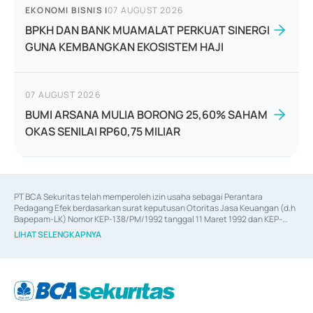
EKONOMI BISNIS
|
07 AUGUST 2026
BPKH DAN BANK MUAMALAT PERKUAT SINERGI
GUNA KEMBANGKAN EKOSISTEM HAJI
07 AUGUST 2026
BUMI ARSANA MULIA BORONG 25,60% SAHAM
OKAS SENILAI RP60,75 MILIAR
PT BCA Sekuritas telah memperoleh izin usaha sebagai Perantara 
Pedagang Efek berdasarkan surat keputusan Otoritas Jasa Keuangan (d.h 
Bapepam-LK) Nomor KEP-138/PM/1992 tanggal 11 Maret 1992 dan KEP-
06/D.04/2014 tanggal 28 Februari 2014, izin usaha sebagai Penjamin Emisi 
LIHAT SELENGKAPNYA
Efek berdasarkan surat keputusan Otoritas Jasa Keuangan Nomor KEP-
12/PM/PEE/1997 tanggal 24 September 1997 dan KEP-07/D.04/2014 
tanggal 28 Februari 2014, izin usaha sebagai penyedia Jasa Konsultasi 
(
Advisory
) atas kegiatan merger, akuisisi, divestasi, dan 
join venture
berdasarkan surat keputusan Otoritas Jasa Keuangan Nomor S-
67/PM.21/2017 tanggal 3 Februari 2017, dan beberapa izin usaha lainnya 
dari Bank Indonesia antara lain sebagai Perantara Pelaksanaan Transaksi 