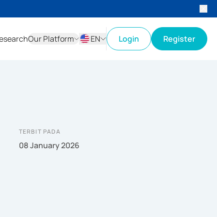
esearch
Our Platform
EN
Login
Register
ID
EN
TERBIT PADA
08 January 2026