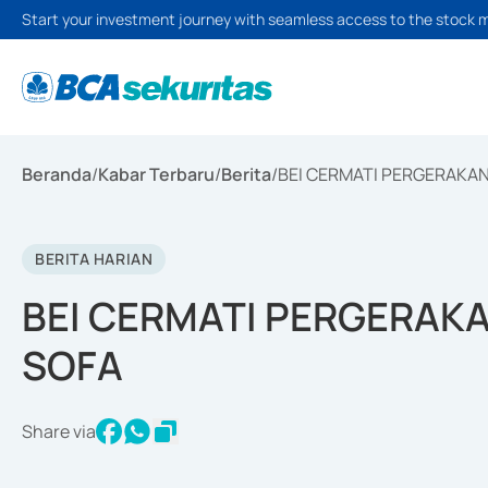
Start your investment journey with seamless access to the stock 
Beranda
/
Kabar Terbaru
/
Berita
/
BEI CERMATI PERGERAKA
BERITA HARIAN
BEI CERMATI PERGERAK
SOFA
Share via