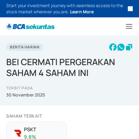
Start your investment journey with seamless access to the
stock market wherever you are.
Learn More
BERITA HARIAN
BEI CERMATI PERGERAKAN
SAHAM 4 SAHAM INI
TERBIT PADA
30 November 2025
SAHAM TERKAIT
PSKT
9.8
%