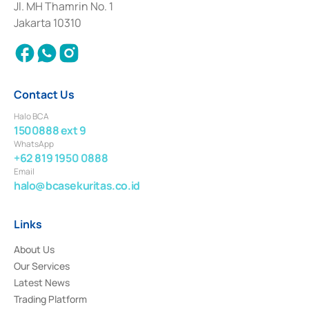
Institution for the Issuance, Transaction, and Administration and
Jl. MH Thamrin No. 1
Settlement of Commercial Paper Transactions whose license was issued in
Jakarta 10310
2018.
Contact Us
Halo BCA
1500888 ext 9
WhatsApp
+62 819 1950 0888
Email
halo@bcasekuritas.co.id
Links
About Us
Our Services
Latest News
Trading Platform