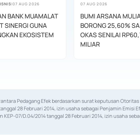
ISNIS
|
07 AUG 2026
07 AUG 2026
AN BANK MUAMALAT
BUMI ARSANA MULI
T SINERGI GUNA
BORONG 25,60% S
GKAN EKOSISTEM
OKAS SENILAI RP60,
MILIAR
erantara Pedagang Efek berdasarkan surat keputusan Otorit
anggal 28 Februari 2014, izin usaha sebagai Penjamin Emisi E
KEP-07/D.04/2014 tanggal 28 Februari 2014, izin usaha sebag
rat keputusan Otoritas Jasa Keuangan Nomor S-67/PM.21/2017 t
aan Transaksi Sertifikat Deposito di Pasar Uang yang izinnya d
ansaksi, serta Penatausahaan dan Penyelesaian Transaksi Sur