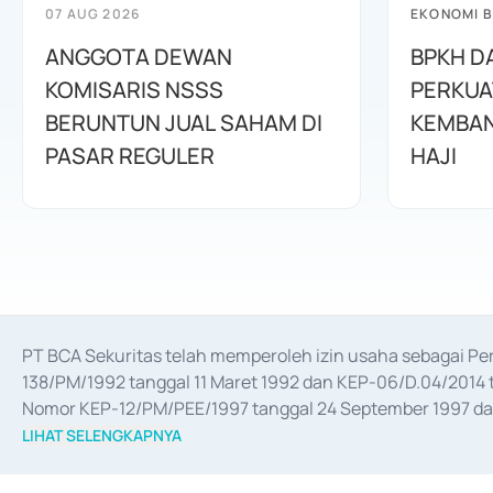
07 AUG 2026
EKONOMI B
ANGGOTA DEWAN
BPKH D
KOMISARIS NSSS
PERKUA
BERUNTUN JUAL SAHAM DI
KEMBAN
PASAR REGULER
HAJI
PT BCA Sekuritas telah memperoleh izin usaha sebagai P
138/PM/1992 tanggal 11 Maret 1992 dan KEP-06/D.04/2014 t
Nomor KEP-12/PM/PEE/1997 tanggal 24 September 1997 dan 
merger, akuisisi, divestasi, dan 
join venture
 berdasarkan su
LIHAT SELENGKAPNYA
dari Bank Indonesia antara lain sebagai Perantara Pelaksan
Bank Indonesia sebagai Lembaga Pendukung Penerbitan, Tr