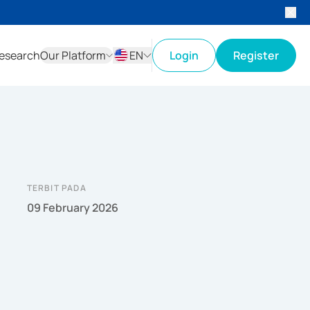
esearch
Our Platform
EN
Login
Register
ID
EN
TERBIT PADA
09 February 2026