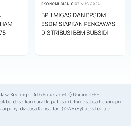
EKONOMI BISNIS
|
07 AUG 2026
A
BPH MIGAS DAN BPSDM
AHAM
ESDM SIAPKAN PENGAWAS
75
DISTRIBUSI BBM SUBSIDI
as Jasa Keuangan (d.h Bapepam-LK) Nomor KEP-
fek berdasarkan surat keputusan Otoritas Jasa Keuangan 
ai penyedia Jasa Konsultasi (
Advisory
) atas kegiatan 
anggal 3 Februari 2017, dan beberapa izin usaha lainnya 
iterbitkan pada tahun 2017 dan izin usaha lainnya dari 
at Berharga Komersial yang izinnya diterbitkan pada 