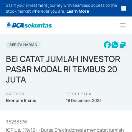
Start your investment journey with seamless access to the
stock market wherever you are.
Learn More
BERITA HARIAN
BEI CATAT JUMLAH INVESTOR
PASAR MODAL RI TEMBUS 20
JUTA
KATEGORI
TERBIT PADA
Ekonomi Bisnis
18 December 2025
35235376
IQPlus, (19/12) - Bursa Efek Indonesia mencatat jumlah