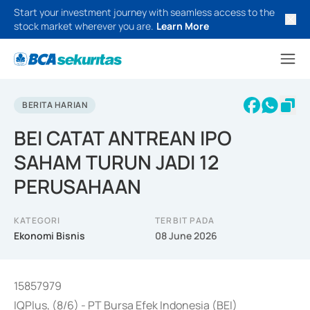
Start your investment journey with seamless access to the
stock market wherever you are.
Learn More
BERITA HARIAN
BEI CATAT ANTREAN IPO
SAHAM TURUN JADI 12
PERUSAHAAN
KATEGORI
TERBIT PADA
Ekonomi Bisnis
08 June 2026
15857979
IQPlus, (8/6) - PT Bursa Efek Indonesia (BEI)