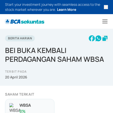
Start your investment journey with seamless access to the
stock market wherever you are.
Learn More
BERITA HARIAN
BEI BUKA KEMBALI
PERDAGANGAN SAHAM WBSA
TERBIT PADA
20 April 2026
SAHAM TERKAIT
WBSA
0
%