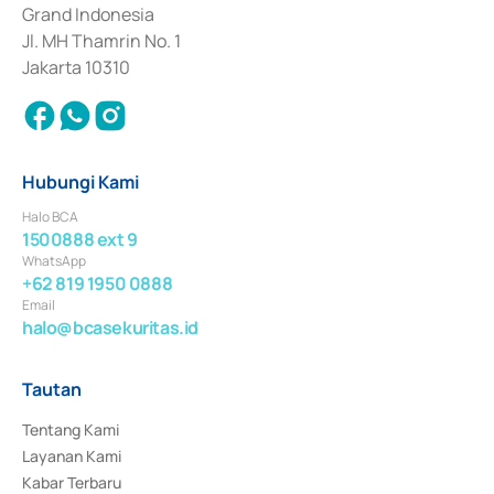
Surat Berharga Komersial yang izinnya diterbitkan pada tahun 2018.
Grand Indonesia
Jl. MH Thamrin No. 1
Jakarta 10310
Hubungi Kami
Halo BCA
1500888 ext 9
WhatsApp
+62 819 1950 0888
Email
halo@bcasekuritas.id
Tautan
Tentang Kami
Layanan Kami
Kabar Terbaru