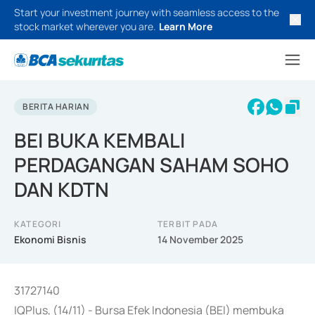
Start your investment journey with seamless access to the
stock market wherever you are.
Learn More
BERITA HARIAN
BEI BUKA KEMBALI
PERDAGANGAN SAHAM SOHO
DAN KDTN
KATEGORI
TERBIT PADA
Ekonomi Bisnis
14 November 2025
31727140
IQPlus, (14/11) - Bursa Efek Indonesia (BEI) membuka