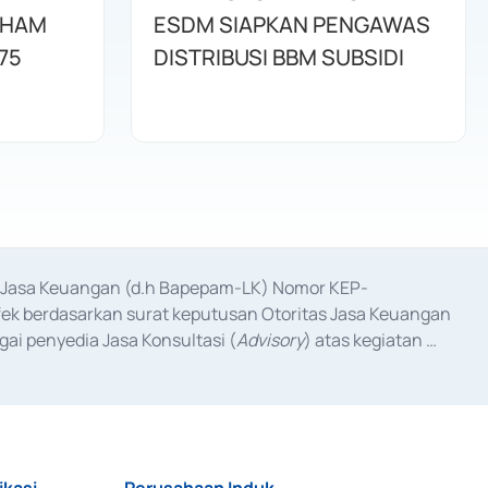
AHAM
ESDM SIAPKAN PENGAWAS
75
DISTRIBUSI BBM SUBSIDI
as Jasa Keuangan (d.h Bapepam-LK) Nomor KEP-
fek berdasarkan surat keputusan Otoritas Jasa Keuangan 
ai penyedia Jasa Konsultasi (
Advisory
) atas kegiatan 
anggal 3 Februari 2017, dan beberapa izin usaha lainnya 
iterbitkan pada tahun 2017 dan izin usaha lainnya dari 
at Berharga Komersial yang izinnya diterbitkan pada 