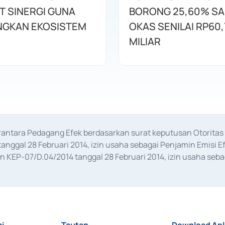
T SINERGI GUNA
BORONG 25,60% S
GKAN EKOSISTEM
OKAS SENILAI RP60,
MILIAR
erantara Pedagang Efek berdasarkan surat keputusan Otorit
anggal 28 Februari 2014, izin usaha sebagai Penjamin Emisi E
KEP-07/D.04/2014 tanggal 28 Februari 2014, izin usaha sebag
rat keputusan Otoritas Jasa Keuangan Nomor S-67/PM.21/2017 t
aan Transaksi Sertifikat Deposito di Pasar Uang yang izinnya d
ansaksi, serta Penatausahaan dan Penyelesaian Transaksi Sur