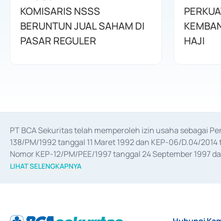
KOMISARIS NSSS
PERKUA
BERUNTUN JUAL SAHAM DI
KEMBAN
PASAR REGULER
HAJI
PT BCA Sekuritas telah memperoleh izin usaha sebagai P
138/PM/1992 tanggal 11 Maret 1992 dan KEP-06/D.04/2014 t
Nomor KEP-12/PM/PEE/1997 tanggal 24 September 1997 dan 
merger, akuisisi, divestasi, dan 
join venture
 berdasarkan su
LIHAT SELENGKAPNYA
dari Bank Indonesia antara lain sebagai Perantara Pelaksan
Bank Indonesia sebagai Lembaga Pendukung Penerbitan, Tr
tahun 2018.