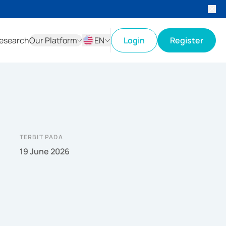
esearch
Our Platform
EN
Login
Register
ID
EN
TERBIT PADA
19 June 2026