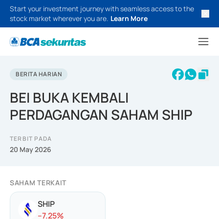
Start your investment journey with seamless access to the
stock market wherever you are.
Learn More
BERITA HARIAN
BEI BUKA KEMBALI
PERDAGANGAN SAHAM SHIP
TERBIT PADA
20 May 2026
SAHAM TERKAIT
SHIP
-
-7.25
%