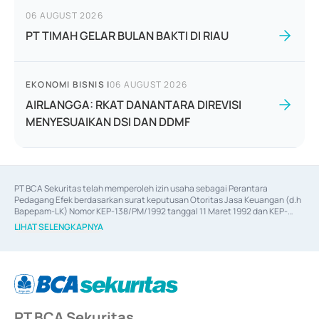
06 AUGUST 2026
PT TIMAH GELAR BULAN BAKTI DI RIAU
EKONOMI BISNIS
|
06 AUGUST 2026
AIRLANGGA: RKAT DANANTARA DIREVISI
MENYESUAIKAN DSI DAN DDMF
PT BCA Sekuritas telah memperoleh izin usaha sebagai Perantara 
Pedagang Efek berdasarkan surat keputusan Otoritas Jasa Keuangan (d.h 
Bapepam-LK) Nomor KEP-138/PM/1992 tanggal 11 Maret 1992 dan KEP-
06/D.04/2014 tanggal 28 Februari 2014, izin usaha sebagai Penjamin Emisi 
LIHAT SELENGKAPNYA
Efek berdasarkan surat keputusan Otoritas Jasa Keuangan Nomor KEP-
12/PM/PEE/1997 tanggal 24 September 1997 dan KEP-07/D.04/2014 
tanggal 28 Februari 2014, izin usaha sebagai penyedia Jasa Konsultasi 
(
Advisory
) atas kegiatan merger, akuisisi, divestasi, dan 
join venture
berdasarkan surat keputusan Otoritas Jasa Keuangan Nomor S-
67/PM.21/2017 tanggal 3 Februari 2017, dan beberapa izin usaha lainnya 
dari Bank Indonesia antara lain sebagai Perantara Pelaksanaan Transaksi 
PT BCA Sekuritas
Sertifikat Deposito di Pasar Uang yang izinnya diterbitkan pada tahun 2017 