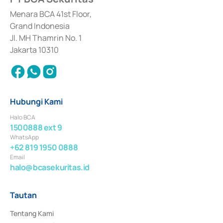
dan izin usaha lainnya dari Bank Indonesia sebagai Lembaga Pendukung 
Penerbitan, Transaksi, serta Penatausahaan dan Penyelesaian Transaksi 
Menara BCA 41st Floor,
Surat Berharga Komersial yang izinnya diterbitkan pada tahun 2018.
Grand Indonesia
Jl. MH Thamrin No. 1
Jakarta 10310
Hubungi Kami
Halo BCA
1500888 ext 9
WhatsApp
+62 819 1950 0888
Email
halo@bcasekuritas.id
Tautan
Tentang Kami