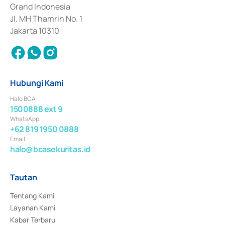
Surat Berharga Komersial yang izinnya diterbitkan pada tahun 2018.
Grand Indonesia
Jl. MH Thamrin No. 1
Jakarta 10310
Hubungi Kami
Halo BCA
1500888 ext 9
WhatsApp
+62 819 1950 0888
Email
halo@bcasekuritas.id
Tautan
Tentang Kami
Layanan Kami
Kabar Terbaru