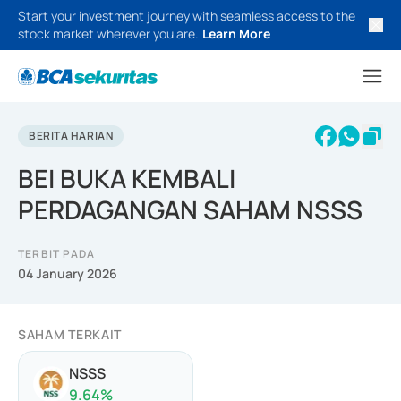
Start your investment journey with seamless access to the
stock market wherever you are.
Learn More
BERITA HARIAN
BEI BUKA KEMBALI
PERDAGANGAN SAHAM NSSS
TERBIT PADA
04 January 2026
SAHAM TERKAIT
NSSS
9.64
%