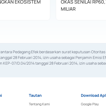
GKAN EKOSISTEM
OKAS SENILAI RP60,
MILIAR
erantara Pedagang Efek berdasarkan surat keputusan Otorit
anggal 28 Februari 2014, izin usaha sebagai Penjamin Emisi E
KEP-07/D.04/2014 tanggal 28 Februari 2014, izin usaha sebag
rat keputusan Otoritas Jasa Keuangan Nomor S-67/PM.21/2017 t
aan Transaksi Sertifikat Deposito di Pasar Uang yang izinnya d
ansaksi, serta Penatausahaan dan Penyelesaian Transaksi Sur
i
Tautan
Download Apl
Tentang Kami
Google Play