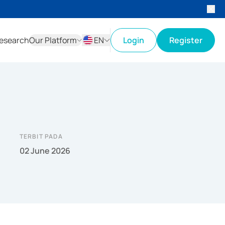
esearch
Our Platform
EN
Login
Register
ID
EN
TERBIT PADA
02 June 2026