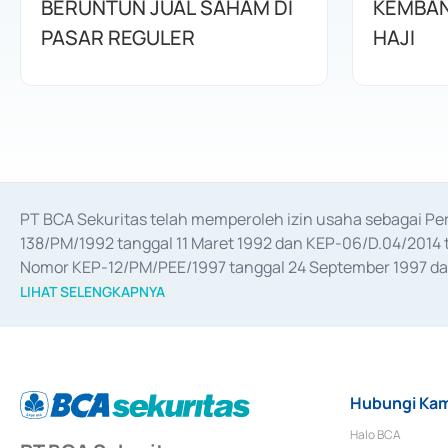
BERUNTUN JUAL SAHAM DI
KEMBAN
PASAR REGULER
HAJI
PT BCA Sekuritas telah memperoleh izin usaha sebagai P
138/PM/1992 tanggal 11 Maret 1992 dan KEP-06/D.04/2014 t
Nomor KEP-12/PM/PEE/1997 tanggal 24 September 1997 dan 
merger, akuisisi, divestasi, dan 
join venture
 berdasarkan su
LIHAT SELENGKAPNYA
dari Bank Indonesia antara lain sebagai Perantara Pelaksan
Bank Indonesia sebagai Lembaga Pendukung Penerbitan, Tr
tahun 2018.
Hubungi Kam
Halo BCA