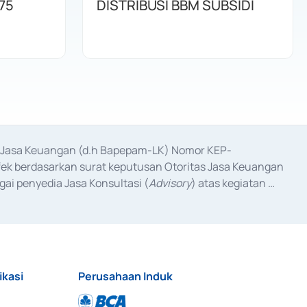
75
DISTRIBUSI BBM SUBSIDI
as Jasa Keuangan (d.h Bapepam-LK) Nomor KEP-
fek berdasarkan surat keputusan Otoritas Jasa Keuangan 
ai penyedia Jasa Konsultasi (
Advisory
) atas kegiatan 
anggal 3 Februari 2017, dan beberapa izin usaha lainnya 
iterbitkan pada tahun 2017 dan izin usaha lainnya dari 
at Berharga Komersial yang izinnya diterbitkan pada 
ikasi
Perusahaan Induk