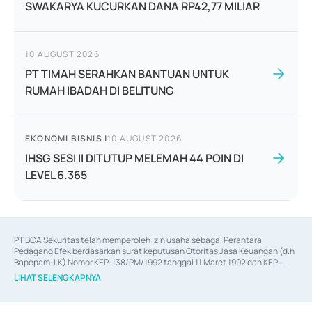
SWAKARYA KUCURKAN DANA RP42,77 MILIAR
10 AUGUST 2026
PT TIMAH SERAHKAN BANTUAN UNTUK
RUMAH IBADAH DI BELITUNG
EKONOMI BISNIS
|
10 AUGUST 2026
IHSG SESI II DITUTUP MELEMAH 44 POIN DI
LEVEL 6.365
PT BCA Sekuritas telah memperoleh izin usaha sebagai Perantara 
Pedagang Efek berdasarkan surat keputusan Otoritas Jasa Keuangan (d.h 
Bapepam-LK) Nomor KEP-138/PM/1992 tanggal 11 Maret 1992 dan KEP-
06/D.04/2014 tanggal 28 Februari 2014, izin usaha sebagai Penjamin Emisi 
LIHAT SELENGKAPNYA
Efek berdasarkan surat keputusan Otoritas Jasa Keuangan Nomor KEP-
12/PM/PEE/1997 tanggal 24 September 1997 dan KEP-07/D.04/2014 
tanggal 28 Februari 2014, izin usaha sebagai penyedia Jasa Konsultasi 