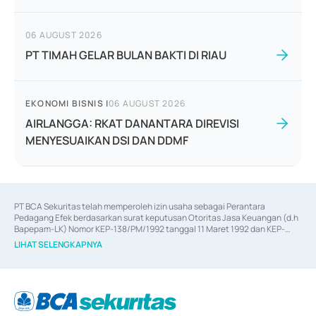
06 AUGUST 2026
PT TIMAH GELAR BULAN BAKTI DI RIAU
EKONOMI BISNIS
|
06 AUGUST 2026
AIRLANGGA: RKAT DANANTARA DIREVISI
MENYESUAIKAN DSI DAN DDMF
PT BCA Sekuritas telah memperoleh izin usaha sebagai Perantara 
Pedagang Efek berdasarkan surat keputusan Otoritas Jasa Keuangan (d.h 
Bapepam-LK) Nomor KEP-138/PM/1992 tanggal 11 Maret 1992 dan KEP-
06/D.04/2014 tanggal 28 Februari 2014, izin usaha sebagai Penjamin Emisi 
LIHAT SELENGKAPNYA
Efek berdasarkan surat keputusan Otoritas Jasa Keuangan Nomor KEP-
12/PM/PEE/1997 tanggal 24 September 1997 dan KEP-07/D.04/2014 
tanggal 28 Februari 2014, izin usaha sebagai penyedia Jasa Konsultasi 
(
Advisory
) atas kegiatan merger, akuisisi, divestasi, dan 
join venture
berdasarkan surat keputusan Otoritas Jasa Keuangan Nomor S-
67/PM.21/2017 tanggal 3 Februari 2017, dan beberapa izin usaha lainnya 