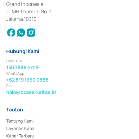
Surat Berharga Komersial yang izinnya diterbitkan pada tahun 2018.
Grand Indonesia
Jl. MH Thamrin No. 1
Jakarta 10310
Hubungi Kami
Halo BCA
1500888 ext 9
WhatsApp
+62 819 1950 0888
Email
halo@bcasekuritas.id
Tautan
Tentang Kami
Layanan Kami
Kabar Terbaru