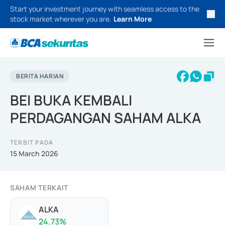
Start your investment journey with seamless access to the
stock market wherever you are.
Learn More
BERITA HARIAN
BEI BUKA KEMBALI
PERDAGANGAN SAHAM ALKA
TERBIT PADA
15 March 2026
SAHAM TERKAIT
ALKA
24.73
%