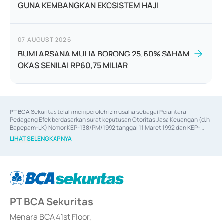
GUNA KEMBANGKAN EKOSISTEM HAJI
07 AUGUST 2026
BUMI ARSANA MULIA BORONG 25,60% SAHAM
OKAS SENILAI RP60,75 MILIAR
PT BCA Sekuritas telah memperoleh izin usaha sebagai Perantara 
Pedagang Efek berdasarkan surat keputusan Otoritas Jasa Keuangan (d.h 
Bapepam-LK) Nomor KEP-138/PM/1992 tanggal 11 Maret 1992 dan KEP-
06/D.04/2014 tanggal 28 Februari 2014, izin usaha sebagai Penjamin Emisi 
LIHAT SELENGKAPNYA
Efek berdasarkan surat keputusan Otoritas Jasa Keuangan Nomor KEP-
12/PM/PEE/1997 tanggal 24 September 1997 dan KEP-07/D.04/2014 
tanggal 28 Februari 2014, izin usaha sebagai penyedia Jasa Konsultasi 
(
Advisory
) atas kegiatan merger, akuisisi, divestasi, dan 
join venture
berdasarkan surat keputusan Otoritas Jasa Keuangan Nomor S-
67/PM.21/2017 tanggal 3 Februari 2017, dan beberapa izin usaha lainnya 
dari Bank Indonesia antara lain sebagai Perantara Pelaksanaan Transaksi 
PT BCA Sekuritas
Sertifikat Deposito di Pasar Uang yang izinnya diterbitkan pada tahun 2017 
dan izin usaha lainnya dari Bank Indonesia sebagai Lembaga Pendukung 
Penerbitan, Transaksi, serta Penatausahaan dan Penyelesaian Transaksi 
Menara BCA 41st Floor,