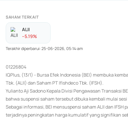
SAHAM TERKAIT
ALII
-
-5.19
%
Terakhir diperbarui
:
25-06-2026, 05:14:am
01226804
IQPlus, (13/1) - Bursa Efek Indonesia (BEI) membuka kemb
Tbk. (ALII) dan Saham PT Ifishdeco Tbk. (IFSH).
Yulianto Aji Sadono Kepala Divisi Pengawasan Transaksi B
bahwa suspensi saham tersebut dibuka kembali mulai sesi I
Sebagai informasi, BEI mensuspensi saham ALII dan IFSH p
terjadinya peningkatan harga kumulatif yang signifikan se