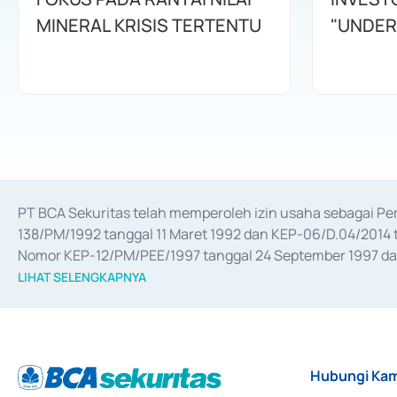
MINERAL KRISIS TERTENTU
"UNDER
PT BCA Sekuritas telah memperoleh izin usaha sebagai P
138/PM/1992 tanggal 11 Maret 1992 dan KEP-06/D.04/2014 t
Nomor KEP-12/PM/PEE/1997 tanggal 24 September 1997 dan 
merger, akuisisi, divestasi, dan 
join venture
 berdasarkan su
LIHAT SELENGKAPNYA
dari Bank Indonesia antara lain sebagai Perantara Pelaksan
Bank Indonesia sebagai Lembaga Pendukung Penerbitan, Tr
tahun 2018.
Hubungi Kam