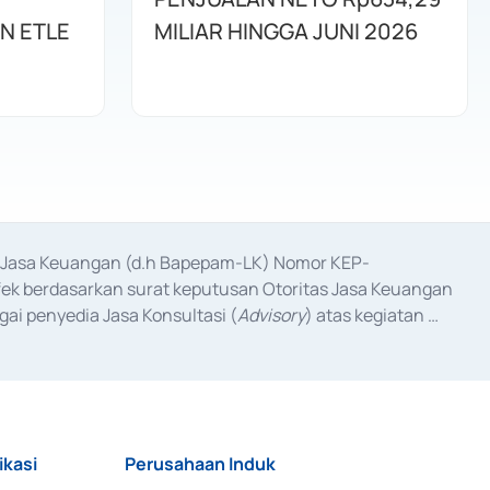
N ETLE
MILIAR HINGGA JUNI 2026
as Jasa Keuangan (d.h Bapepam-LK) Nomor KEP-
fek berdasarkan surat keputusan Otoritas Jasa Keuangan 
ai penyedia Jasa Konsultasi (
Advisory
) atas kegiatan 
anggal 3 Februari 2017, dan beberapa izin usaha lainnya 
iterbitkan pada tahun 2017 dan izin usaha lainnya dari 
at Berharga Komersial yang izinnya diterbitkan pada 
ikasi
Perusahaan Induk