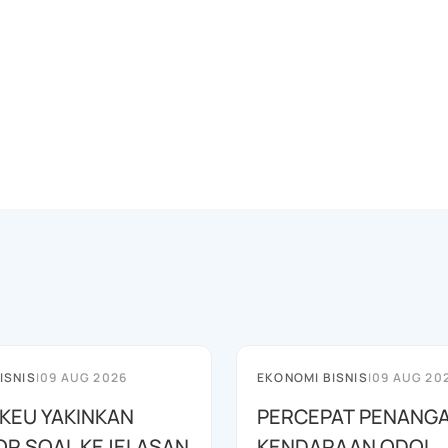
ISNIS
|
09 AUG 2026
EKONOMI BISNIS
|
09 AUG 20
EU YAKINKAN
PERCEPAT PENANG
OR SOAL KEJELASAN
KENDARAAN ODOL,