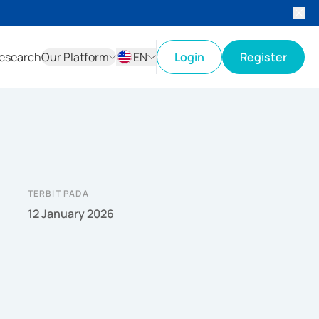
esearch
Our Platform
EN
Login
Register
ID
EN
TERBIT PADA
12 January 2026