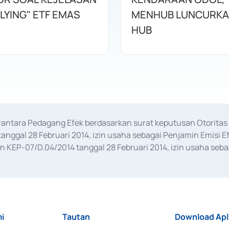
LYING" ETF EMAS
MENHUB LUNCURKA
HUB
erantara Pedagang Efek berdasarkan surat keputusan Otorit
anggal 28 Februari 2014, izin usaha sebagai Penjamin Emisi E
KEP-07/D.04/2014 tanggal 28 Februari 2014, izin usaha sebag
rat keputusan Otoritas Jasa Keuangan Nomor S-67/PM.21/2017 t
aan Transaksi Sertifikat Deposito di Pasar Uang yang izinnya d
ansaksi, serta Penatausahaan dan Penyelesaian Transaksi Sur
i
Tautan
Download Apl