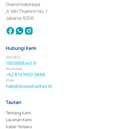
Surat Berharga Komersial yang izinnya diterbitkan pada tahun 2018.
Grand Indonesia
Jl. MH Thamrin No. 1
Jakarta 10310
Hubungi Kami
Halo BCA
1500888 ext 9
WhatsApp
+62 819 1950 0888
Email
halo@bcasekuritas.id
Tautan
Tentang Kami
Layanan Kami
Kabar Terbaru