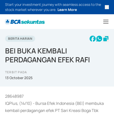
Start your investment journey with seamless access to the
stock market wherever you are.
Learn More
BERITA HARIAN
BEI BUKA KEMBALI
PERDAGANGAN EFEK RAFI
TERBIT PADA
13 October 2025
28648987
IQPlus, (14/10) - Bursa Efek Indonesia (BEI) membuka
kembali perdagangan efek PT Sari Kreasi Boga Tbk