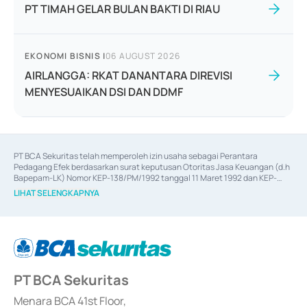
PT TIMAH GELAR BULAN BAKTI DI RIAU
EKONOMI BISNIS
|
06 AUGUST 2026
AIRLANGGA: RKAT DANANTARA DIREVISI
MENYESUAIKAN DSI DAN DDMF
PT BCA Sekuritas telah memperoleh izin usaha sebagai Perantara 
Pedagang Efek berdasarkan surat keputusan Otoritas Jasa Keuangan (d.h 
Bapepam-LK) Nomor KEP-138/PM/1992 tanggal 11 Maret 1992 dan KEP-
06/D.04/2014 tanggal 28 Februari 2014, izin usaha sebagai Penjamin Emisi 
LIHAT SELENGKAPNYA
Efek berdasarkan surat keputusan Otoritas Jasa Keuangan Nomor KEP-
12/PM/PEE/1997 tanggal 24 September 1997 dan KEP-07/D.04/2014 
tanggal 28 Februari 2014, izin usaha sebagai penyedia Jasa Konsultasi 
(
Advisory
) atas kegiatan merger, akuisisi, divestasi, dan 
join venture
berdasarkan surat keputusan Otoritas Jasa Keuangan Nomor S-
67/PM.21/2017 tanggal 3 Februari 2017, dan beberapa izin usaha lainnya 
dari Bank Indonesia antara lain sebagai Perantara Pelaksanaan Transaksi 
PT BCA Sekuritas
Sertifikat Deposito di Pasar Uang yang izinnya diterbitkan pada tahun 2017 
dan izin usaha lainnya dari Bank Indonesia sebagai Lembaga Pendukung 
Penerbitan, Transaksi, serta Penatausahaan dan Penyelesaian Transaksi 
Menara BCA 41st Floor,