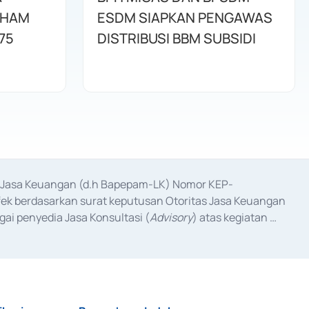
AHAM
ESDM SIAPKAN PENGAWAS
75
DISTRIBUSI BBM SUBSIDI
as Jasa Keuangan (d.h Bapepam-LK) Nomor KEP-
fek berdasarkan surat keputusan Otoritas Jasa Keuangan 
ai penyedia Jasa Konsultasi (
Advisory
) atas kegiatan 
anggal 3 Februari 2017, dan beberapa izin usaha lainnya 
iterbitkan pada tahun 2017 dan izin usaha lainnya dari 
at Berharga Komersial yang izinnya diterbitkan pada 