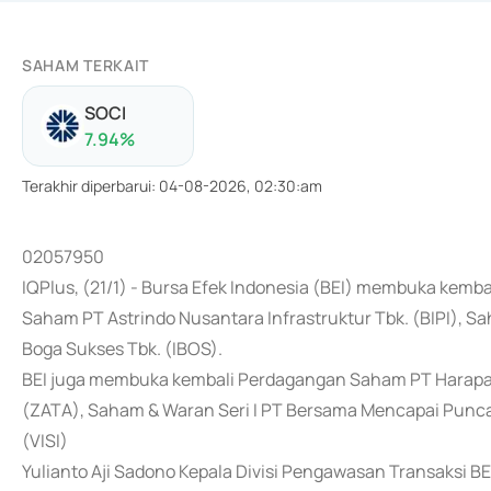
SAHAM TERKAIT
SOCI
7.94
%
Terakhir diperbarui
:
04-08-2026, 02:30:am
02057950
IQPlus, (21/1) - Bursa Efek Indonesia (BEI) membuka kemb
Saham PT Astrindo Nusantara Infrastruktur Tbk. (BIPI), S
Boga Sukses Tbk. (IBOS).
BEI juga membuka kembali Perdagangan Saham PT Harapan 
(ZATA), Saham & Waran Seri I PT Bersama Mencapai Puncak
(VISI)
Yulianto Aji Sadono Kepala Divisi Pengawasan Transaksi B