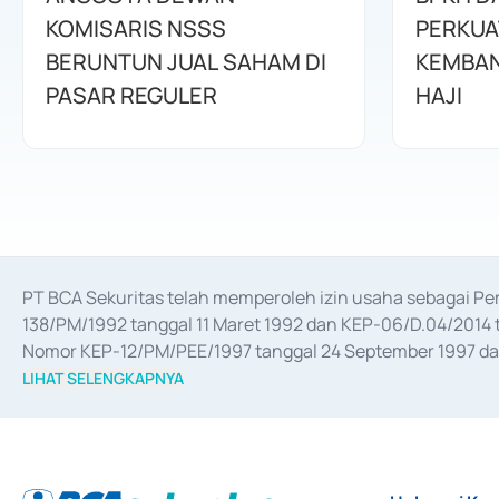
KOMISARIS NSSS
PERKUA
BERUNTUN JUAL SAHAM DI
KEMBAN
PASAR REGULER
HAJI
PT BCA Sekuritas telah memperoleh izin usaha sebagai P
138/PM/1992 tanggal 11 Maret 1992 dan KEP-06/D.04/2014 t
Nomor KEP-12/PM/PEE/1997 tanggal 24 September 1997 dan 
merger, akuisisi, divestasi, dan 
join venture
 berdasarkan su
LIHAT SELENGKAPNYA
dari Bank Indonesia antara lain sebagai Perantara Pelaksan
Bank Indonesia sebagai Lembaga Pendukung Penerbitan, Tr
tahun 2018.