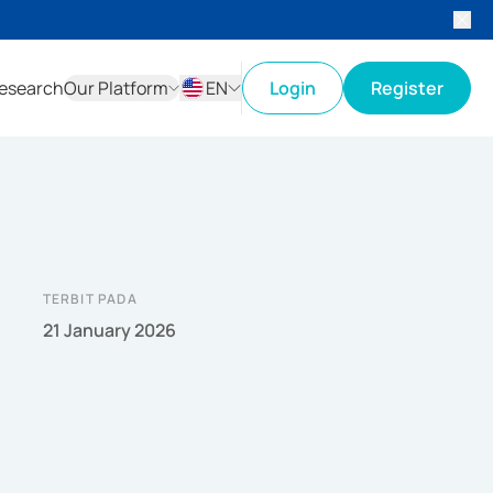
esearch
Our Platform
EN
Login
Register
ID
EN
TERBIT PADA
21 January 2026