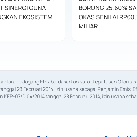
T SINERGI GUNA
BORONG 25,60% S
GKAN EKOSISTEM
OKAS SENILAI RP60,
MILIAR
erantara Pedagang Efek berdasarkan surat keputusan Otorit
anggal 28 Februari 2014, izin usaha sebagai Penjamin Emisi E
KEP-07/D.04/2014 tanggal 28 Februari 2014, izin usaha sebag
rat keputusan Otoritas Jasa Keuangan Nomor S-67/PM.21/2017 t
aan Transaksi Sertifikat Deposito di Pasar Uang yang izinnya d
ansaksi, serta Penatausahaan dan Penyelesaian Transaksi Sur