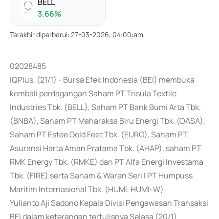
BELL
3.66
%
Terakhir diperbarui
:
27-03-2026, 04:00:am
02028485
IQPlus, (21/1) - Bursa Efek Indonesia (BEI) membuka
kembali perdagangan Saham PT Trisula Textile
Industries Tbk. (BELL), Saham PT Bank Bumi Arta Tbk.
(BNBA), Saham PT Maharaksa Biru Energi Tbk. (OASA),
Saham PT Estee Gold Feet Tbk. (EURO), Saham PT
Asuransi Harta Aman Pratama Tbk. (AHAP), saham PT
RMK Energy Tbk. (RMKE) dan PT Alfa Energi Investama
Tbk. (FIRE) serta Saham & Waran Seri I PT Humpuss
Maritim Internasional Tbk. (HUMI, HUMI-W)
Yulianto Aji Sadono Kepala Divisi Pengawasan Transaksi
BEI dalam keterangan tertulisnya Selasa (20/1)