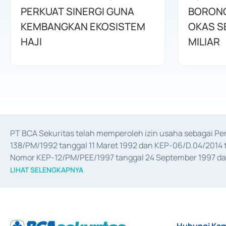
PERKUAT SINERGI GUNA
BORONG
KEMBANGKAN EKOSISTEM
OKAS SE
HAJI
MILIAR
PT BCA Sekuritas telah memperoleh izin usaha sebagai P
138/PM/1992 tanggal 11 Maret 1992 dan KEP-06/D.04/2014 t
Nomor KEP-12/PM/PEE/1997 tanggal 24 September 1997 dan 
merger, akuisisi, divestasi, dan 
join venture
 berdasarkan su
LIHAT SELENGKAPNYA
dari Bank Indonesia antara lain sebagai Perantara Pelaksan
Bank Indonesia sebagai Lembaga Pendukung Penerbitan, Tr
tahun 2018.