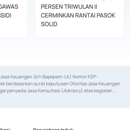
NGAWAS
PERSEN TRIWULAN II
SIDI
CERMINKAN RANTAI PASOK
SOLID
as Jasa Keuangan (d.h Bapepam-LK) Nomor KEP-
fek berdasarkan surat keputusan Otoritas Jasa Keuangan 
ai penyedia Jasa Konsultasi (
Advisory
) atas kegiatan 
anggal 3 Februari 2017, dan beberapa izin usaha lainnya 
iterbitkan pada tahun 2017 dan izin usaha lainnya dari 
at Berharga Komersial yang izinnya diterbitkan pada 