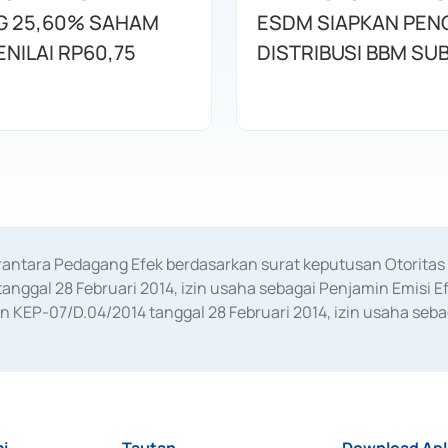
 25,60% SAHAM
ESDM SIAPKAN PE
NILAI RP60,75
DISTRIBUSI BBM SUB
erantara Pedagang Efek berdasarkan surat keputusan Otorit
anggal 28 Februari 2014, izin usaha sebagai Penjamin Emisi E
KEP-07/D.04/2014 tanggal 28 Februari 2014, izin usaha sebag
rat keputusan Otoritas Jasa Keuangan Nomor S-67/PM.21/2017 t
aan Transaksi Sertifikat Deposito di Pasar Uang yang izinnya d
ansaksi, serta Penatausahaan dan Penyelesaian Transaksi Sur