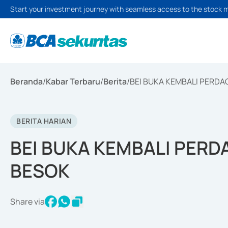
Start your investment journey with seamless access to the stock 
Beranda
/
Kabar Terbaru
/
Berita
/
BEI BUKA KEMBALI PERDA
BERITA HARIAN
BEI BUKA KEMBALI PERD
BESOK
Share via