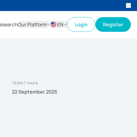
esearch
Our Platform
EN
Login
Register
ID
EN
TERBIT PADA
22 September 2025