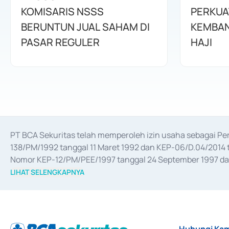
KOMISARIS NSSS
PERKUA
BERUNTUN JUAL SAHAM DI
KEMBAN
PASAR REGULER
HAJI
PT BCA Sekuritas telah memperoleh izin usaha sebagai P
138/PM/1992 tanggal 11 Maret 1992 dan KEP-06/D.04/2014 t
Nomor KEP-12/PM/PEE/1997 tanggal 24 September 1997 dan 
merger, akuisisi, divestasi, dan 
join venture
 berdasarkan su
LIHAT SELENGKAPNYA
dari Bank Indonesia antara lain sebagai Perantara Pelaksan
Bank Indonesia sebagai Lembaga Pendukung Penerbitan, Tr
tahun 2018.