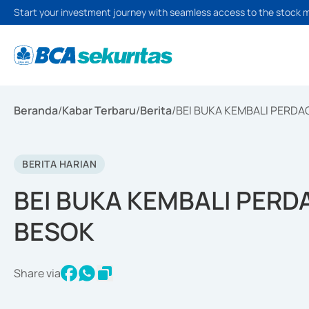
Start your investment journey with seamless access to the stock 
Beranda
/
Kabar Terbaru
/
Berita
/
BEI BUKA KEMBALI PERDA
BERITA HARIAN
BEI BUKA KEMBALI PERD
BESOK
Share via