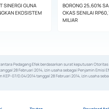
T SINERGI GUNA
BORONG 25,60% S
GKAN EKOSISTEM
OKAS SENILAI RP60,
MILIAR
erantara Pedagang Efek berdasarkan surat keputusan Otorit
anggal 28 Februari 2014, izin usaha sebagai Penjamin Emisi E
KEP-07/D.04/2014 tanggal 28 Februari 2014, izin usaha sebag
rat keputusan Otoritas Jasa Keuangan Nomor S-67/PM.21/2017 t
aan Transaksi Sertifikat Deposito di Pasar Uang yang izinnya d
ansaksi, serta Penatausahaan dan Penyelesaian Transaksi Sur