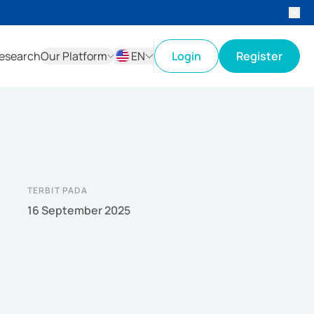
esearch
Our Platform
EN
Login
Register
ID
EN
TERBIT PADA
16 September 2025