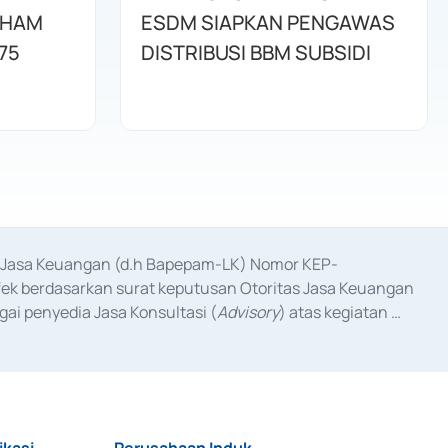
AHAM
ESDM SIAPKAN PENGAWAS
75
DISTRIBUSI BBM SUBSIDI
as Jasa Keuangan (d.h Bapepam-LK) Nomor KEP-
fek berdasarkan surat keputusan Otoritas Jasa Keuangan 
ai penyedia Jasa Konsultasi (
Advisory
) atas kegiatan 
anggal 3 Februari 2017, dan beberapa izin usaha lainnya 
iterbitkan pada tahun 2017 dan izin usaha lainnya dari 
at Berharga Komersial yang izinnya diterbitkan pada 