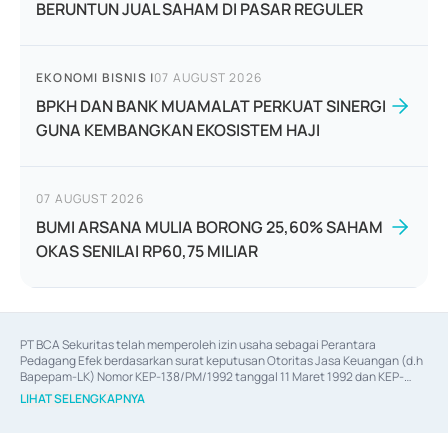
BERUNTUN JUAL SAHAM DI PASAR REGULER
EKONOMI BISNIS
|
07 AUGUST 2026
BPKH DAN BANK MUAMALAT PERKUAT SINERGI
GUNA KEMBANGKAN EKOSISTEM HAJI
07 AUGUST 2026
BUMI ARSANA MULIA BORONG 25,60% SAHAM
OKAS SENILAI RP60,75 MILIAR
PT BCA Sekuritas telah memperoleh izin usaha sebagai Perantara 
Pedagang Efek berdasarkan surat keputusan Otoritas Jasa Keuangan (d.h 
Bapepam-LK) Nomor KEP-138/PM/1992 tanggal 11 Maret 1992 dan KEP-
06/D.04/2014 tanggal 28 Februari 2014, izin usaha sebagai Penjamin Emisi 
LIHAT SELENGKAPNYA
Efek berdasarkan surat keputusan Otoritas Jasa Keuangan Nomor KEP-
12/PM/PEE/1997 tanggal 24 September 1997 dan KEP-07/D.04/2014 
tanggal 28 Februari 2014, izin usaha sebagai penyedia Jasa Konsultasi 