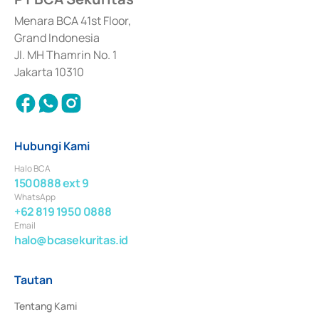
dan izin usaha lainnya dari Bank Indonesia sebagai Lembaga Pendukung 
Penerbitan, Transaksi, serta Penatausahaan dan Penyelesaian Transaksi 
Menara BCA 41st Floor,
Surat Berharga Komersial yang izinnya diterbitkan pada tahun 2018.
Grand Indonesia
Jl. MH Thamrin No. 1
Jakarta 10310
Hubungi Kami
Halo BCA
1500888 ext 9
WhatsApp
+62 819 1950 0888
Email
halo@bcasekuritas.id
Tautan
Tentang Kami