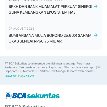
BPKH DAN BANK MUAMALAT PERKUAT SINERGI
GUNA KEMBANGKAN EKOSISTEM HAJI
07 AUGUST 2026
BUMI ARSANA MULIA BORONG 25,60% SAHAM
OKAS SENILAI RP60,75 MILIAR
PT BCA Sekuritas telah memperoleh izin usaha sebagai Perantara 
Pedagang Efek berdasarkan surat keputusan Otoritas Jasa Keuangan (d.h 
Bapepam-LK) Nomor KEP-138/PM/1992 tanggal 11 Maret 1992 dan KEP-
06/D.04/2014 tanggal 28 Februari 2014, izin usaha sebagai Penjamin Emisi 
LIHAT SELENGKAPNYA
Efek berdasarkan surat keputusan Otoritas Jasa Keuangan Nomor KEP-
12/PM/PEE/1997 tanggal 24 September 1997 dan KEP-07/D.04/2014 
tanggal 28 Februari 2014, izin usaha sebagai penyedia Jasa Konsultasi 
(
Advisory
) atas kegiatan merger, akuisisi, divestasi, dan 
join venture
berdasarkan surat keputusan Otoritas Jasa Keuangan Nomor S-
67/PM.21/2017 tanggal 3 Februari 2017, dan beberapa izin usaha lainnya 
dari Bank Indonesia antara lain sebagai Perantara Pelaksanaan Transaksi 
PT BCA Sekuritas
Sertifikat Deposito di Pasar Uang yang izinnya diterbitkan pada tahun 2017 