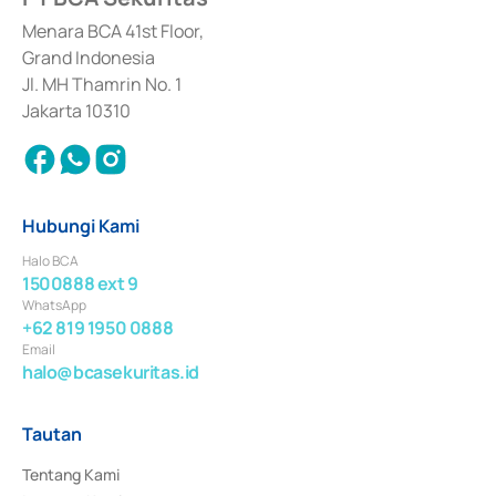
dan izin usaha lainnya dari Bank Indonesia sebagai Lembaga Pendukung 
Penerbitan, Transaksi, serta Penatausahaan dan Penyelesaian Transaksi 
Menara BCA 41st Floor,
Surat Berharga Komersial yang izinnya diterbitkan pada tahun 2018.
Grand Indonesia
Jl. MH Thamrin No. 1
Jakarta 10310
Hubungi Kami
Halo BCA
1500888 ext 9
WhatsApp
+62 819 1950 0888
Email
halo@bcasekuritas.id
Tautan
Tentang Kami