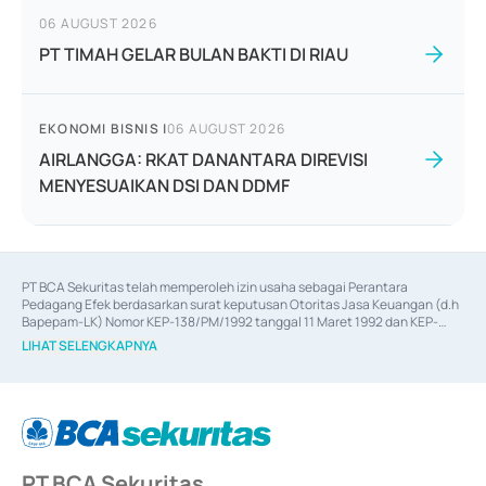
06 AUGUST 2026
PT TIMAH GELAR BULAN BAKTI DI RIAU
EKONOMI BISNIS
|
06 AUGUST 2026
AIRLANGGA: RKAT DANANTARA DIREVISI
MENYESUAIKAN DSI DAN DDMF
PT BCA Sekuritas telah memperoleh izin usaha sebagai Perantara 
Pedagang Efek berdasarkan surat keputusan Otoritas Jasa Keuangan (d.h 
Bapepam-LK) Nomor KEP-138/PM/1992 tanggal 11 Maret 1992 dan KEP-
06/D.04/2014 tanggal 28 Februari 2014, izin usaha sebagai Penjamin Emisi 
LIHAT SELENGKAPNYA
Efek berdasarkan surat keputusan Otoritas Jasa Keuangan Nomor KEP-
12/PM/PEE/1997 tanggal 24 September 1997 dan KEP-07/D.04/2014 
tanggal 28 Februari 2014, izin usaha sebagai penyedia Jasa Konsultasi 
(
Advisory
) atas kegiatan merger, akuisisi, divestasi, dan 
join venture
berdasarkan surat keputusan Otoritas Jasa Keuangan Nomor S-
67/PM.21/2017 tanggal 3 Februari 2017, dan beberapa izin usaha lainnya 
dari Bank Indonesia antara lain sebagai Perantara Pelaksanaan Transaksi 
PT BCA Sekuritas
Sertifikat Deposito di Pasar Uang yang izinnya diterbitkan pada tahun 2017 