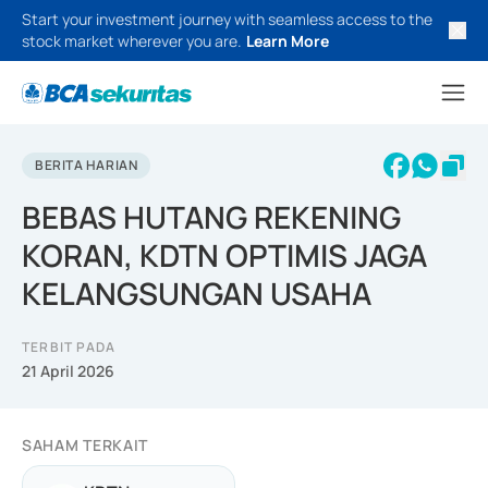
Start your investment journey with seamless access to the
stock market wherever you are.
Learn More
BERITA HARIAN
BEBAS HUTANG REKENING
KORAN, KDTN OPTIMIS JAGA
KELANGSUNGAN USAHA
TERBIT PADA
21 April 2026
SAHAM TERKAIT