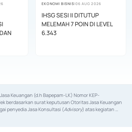
26
EKONOMI BISNIS
|
06 AUG 2026
IHSG SESI II DITUTUP
I
MELEMAH 7 POIN DI LEVEL
 DAN
6.343
as Jasa Keuangan (d.h Bapepam-LK) Nomor KEP-
fek berdasarkan surat keputusan Otoritas Jasa Keuangan 
ai penyedia Jasa Konsultasi (
Advisory
) atas kegiatan 
anggal 3 Februari 2017, dan beberapa izin usaha lainnya 
iterbitkan pada tahun 2017 dan izin usaha lainnya dari 
at Berharga Komersial yang izinnya diterbitkan pada 