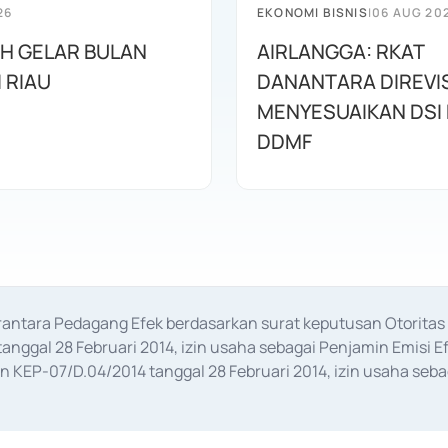
26
EKONOMI BISNIS
|
06 AUG 20
AH GELAR BULAN
AIRLANGGA: RKAT
I RIAU
DANANTARA DIREVIS
MENYESUAIKAN DSI
DDMF
erantara Pedagang Efek berdasarkan surat keputusan Otorit
anggal 28 Februari 2014, izin usaha sebagai Penjamin Emisi E
KEP-07/D.04/2014 tanggal 28 Februari 2014, izin usaha sebag
rat keputusan Otoritas Jasa Keuangan Nomor S-67/PM.21/2017 t
aan Transaksi Sertifikat Deposito di Pasar Uang yang izinnya d
ansaksi, serta Penatausahaan dan Penyelesaian Transaksi Sur