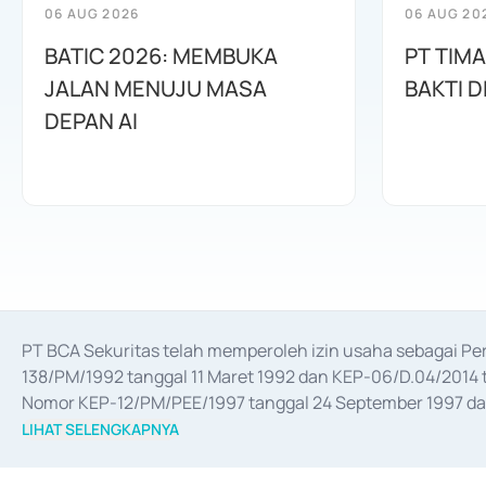
06 AUG 2026
06 AUG 20
BATIC 2026: MEMBUKA
PT TIM
JALAN MENUJU MASA
BAKTI D
DEPAN AI
PT BCA Sekuritas telah memperoleh izin usaha sebagai P
138/PM/1992 tanggal 11 Maret 1992 dan KEP-06/D.04/2014 t
Nomor KEP-12/PM/PEE/1997 tanggal 24 September 1997 dan 
merger, akuisisi, divestasi, dan 
join venture
 berdasarkan su
LIHAT SELENGKAPNYA
dari Bank Indonesia antara lain sebagai Perantara Pelaksan
Bank Indonesia sebagai Lembaga Pendukung Penerbitan, Tr