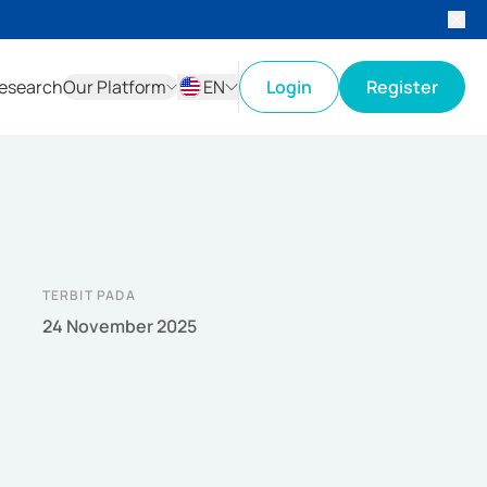
esearch
Our Platform
EN
Login
Register
ID
EN
TERBIT PADA
24 November 2025