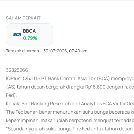
SAHAM TERKAIT
BBCA
0.79
%
Terakhir diperbarui
:
30-07-2026, 07:40:am
32825266
IQPlus, (25/11) - PT Bank Central Asia Tbk (BCA) memproyek
(AS) tahun depan bergerak di angka Rp16.800 dengan fakt
Fed).
Kepala Biro Banking Research and Analytics BCA Victor Geo
The Fed benar-benar menurunkan suku bunga beberapa kali
kepemimpinan, maka rupiah berpotensi menguat terhadap 
"Seandainya arah suku bunga The Fed untuk tahun depan itu