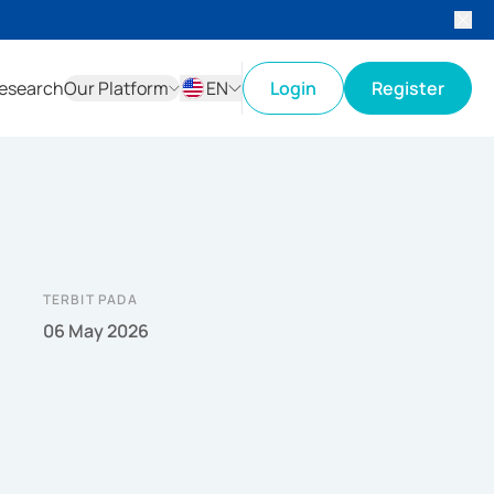
esearch
Our Platform
EN
Login
Register
ID
EN
TERBIT PADA
06 May 2026