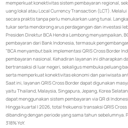
memperkuat konektivitas sistem pembayaran regional, se
uang lokal atau Local Currency Transaction (LCT). Melalui
secara praktis tanpa perlu menukarkan uang tunai. Langkah
tukar serta mendorong arus perdagangan dan investasi leb
Presiden Direktur BCA Hendra Lembong menyampaikan, BC
pembayaran dari Bank Indonesia, termasuk pengembangan 
"BCA menyambut baik implementasi QRIS Cross Border Indo
pembayaran nasional. Kehadiran layanan ini diharapkan
bertransaksi di luar negeri, sekaligus membuka peluang b
serta memperkuat konektivitas ekonomi dan pariwisata an
Saat ini, layanan QRIS Cross Border dapat digunakan masy
yaitu Thailand, Malaysia, Singapura, Jepang, Korea Selatan
dapat menggunakan sistem pembayaran via QR di Indonesi
Hingga kuartal I 2026, total frekuensi transaksi QRIS Cro
dibanding dengan periode yang sama tahun sebelumnya. Pa
318% YoY.