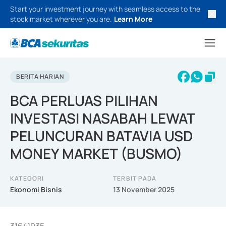
Start your investment journey with seamless access to the
stock market wherever you are.
Learn More
BERITA HARIAN
BCA PERLUAS PILIHAN
INVESTASI NASABAH LEWAT
PELUNCURAN BATAVIA USD
MONEY MARKET (BUSMO)
KATEGORI
TERBIT PADA
Ekonomi Bisnis
13 November 2025