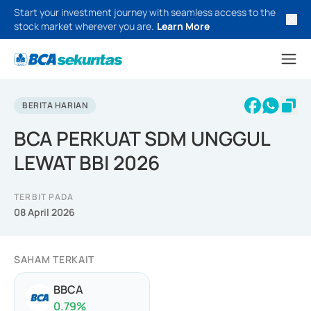
Start your investment journey with seamless access to the
stock market wherever you are.
Learn More
BERITA HARIAN
BCA PERKUAT SDM UNGGUL
LEWAT BBI 2026
TERBIT PADA
08 April 2026
SAHAM TERKAIT
BBCA
0.79
%