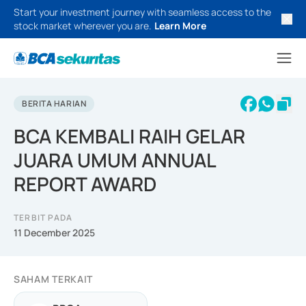
Start your investment journey with seamless access to the
stock market wherever you are.
Learn More
BERITA HARIAN
BCA KEMBALI RAIH GELAR
JUARA UMUM ANNUAL
REPORT AWARD
TERBIT PADA
11 December 2025
SAHAM TERKAIT