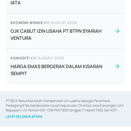
IATA
EKONOMI BISNIS
|
06 AUGUST 2026
OJK CABUT IZIN USAHA PT BTPN SYARIAH
VENTURA
KOMODITI
|
06 AUGUST 2026
HARGA EMAS BERGERAK DALAM KISARAN
SEMPIT
PT BCA Sekuritas telah memperoleh izin usaha sebagai Perantara 
Pedagang Efek berdasarkan surat keputusan Otoritas Jasa Keuangan (d.h 
Bapepam-LK) Nomor KEP-138/PM/1992 tanggal 11 Maret 1992 dan KEP-
06/D.04/2014 tanggal 28 Februari 2014, izin usaha sebagai Penjamin Emisi 
LIHAT SELENGKAPNYA
Efek berdasarkan surat keputusan Otoritas Jasa Keuangan Nomor KEP-
12/PM/PEE/1997 tanggal 24 September 1997 dan KEP-07/D.04/2014 
tanggal 28 Februari 2014, izin usaha sebagai penyedia Jasa Konsultasi 