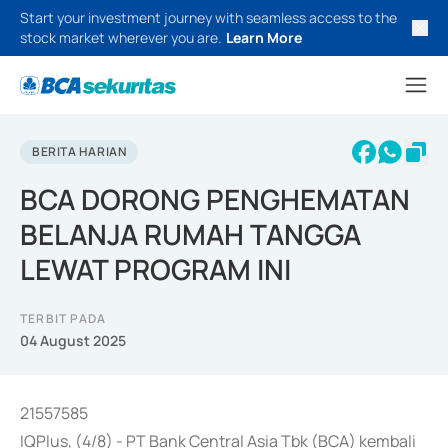
Start your investment journey with seamless access to the
stock market wherever you are.
Learn More
BERITA HARIAN
BCA DORONG PENGHEMATAN
BELANJA RUMAH TANGGA
LEWAT PROGRAM INI
TERBIT PADA
04 August 2025
21557585
IQPlus, (4/8) - PT Bank Central Asia Tbk (BCA) kembali