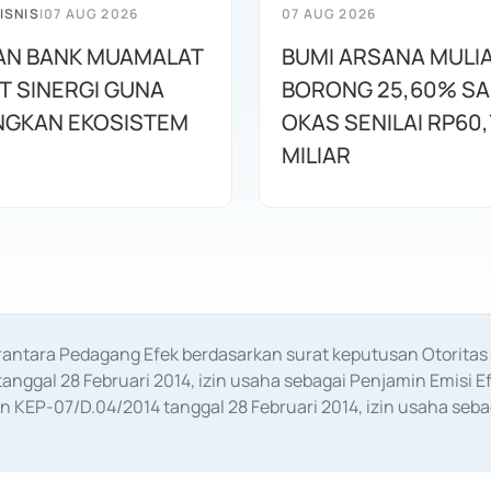
ISNIS
|
07 AUG 2026
07 AUG 2026
AN BANK MUAMALAT
BUMI ARSANA MULI
T SINERGI GUNA
BORONG 25,60% S
GKAN EKOSISTEM
OKAS SENILAI RP60,
MILIAR
erantara Pedagang Efek berdasarkan surat keputusan Otorit
anggal 28 Februari 2014, izin usaha sebagai Penjamin Emisi E
KEP-07/D.04/2014 tanggal 28 Februari 2014, izin usaha sebag
rat keputusan Otoritas Jasa Keuangan Nomor S-67/PM.21/2017 t
aan Transaksi Sertifikat Deposito di Pasar Uang yang izinnya d
ansaksi, serta Penatausahaan dan Penyelesaian Transaksi Sur