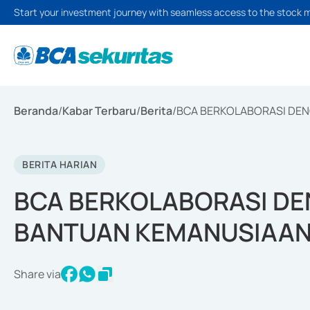
Start your investment journey with seamless access to the stock 
Beranda
/
Kabar Terbaru
/
Berita
/
BCA BERKOLABORASI DE
BERITA HARIAN
BCA BERKOLABORASI DE
BANTUAN KEMANUSIAA
Share via