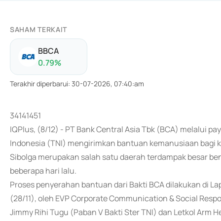
SAHAM TERKAIT
BBCA
0.79
%
Terakhir diperbarui
:
30-07-2026, 07:40:am
34141451
IQPlus, (8/12) - PT Bank Central Asia Tbk (BCA) melalui p
Indonesia (TNI) mengirimkan bantuan kemanusiaan bagi ko
Sibolga merupakan salah satu daerah terdampak besar benc
beberapa hari lalu.
Proses penyerahan bantuan dari Bakti BCA dilakukan di L
(28/11), oleh EVP Corporate Communication & Social Respon
Jimmy Rihi Tugu (Paban V Bakti Ster TNI) dan Letkol Arm H