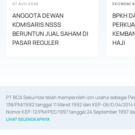
07 AUG 2026
EKONOMI B
ANGGOTA DEWAN
BPKH D
KOMISARIS NSSS
PERKUA
BERUNTUN JUAL SAHAM DI
KEMBAN
PASAR REGULER
HAJI
PT BCA Sekuritas telah memperoleh izin usaha sebagai P
138/PM/1992 tanggal 11 Maret 1992 dan KEP-06/D.04/2014 t
Nomor KEP-12/PM/PEE/1997 tanggal 24 September 1997 dan 
merger, akuisisi, divestasi, dan 
join venture
 berdasarkan su
LIHAT SELENGKAPNYA
dari Bank Indonesia antara lain sebagai Perantara Pelaksan
Bank Indonesia sebagai Lembaga Pendukung Penerbitan, Tr