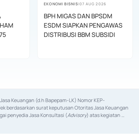
EKONOMI BISNIS
|
07 AUG 2026
A
BPH MIGAS DAN BPSDM
AHAM
ESDM SIAPKAN PENGAWAS
75
DISTRIBUSI BBM SUBSIDI
as Jasa Keuangan (d.h Bapepam-LK) Nomor KEP-
fek berdasarkan surat keputusan Otoritas Jasa Keuangan 
ai penyedia Jasa Konsultasi (
Advisory
) atas kegiatan 
anggal 3 Februari 2017, dan beberapa izin usaha lainnya 
iterbitkan pada tahun 2017 dan izin usaha lainnya dari 
at Berharga Komersial yang izinnya diterbitkan pada 