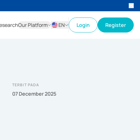
esearch
Our Platform
EN
Login
Register
ID
EN
TERBIT PADA
07 December 2025