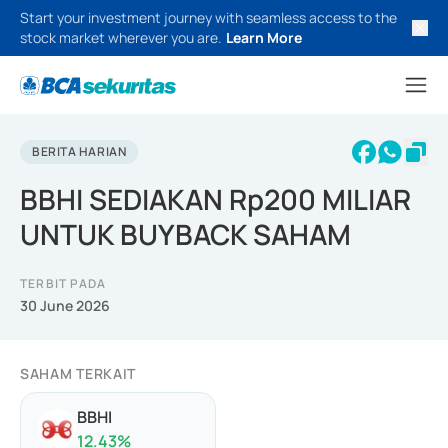
Start your investment journey with seamless access to the
stock market wherever you are.
Learn More
BERITA HARIAN
BBHI SEDIAKAN Rp200 MILIAR
UNTUK BUYBACK SAHAM
TERBIT PADA
30 June 2026
SAHAM TERKAIT
BBHI
12.43
%