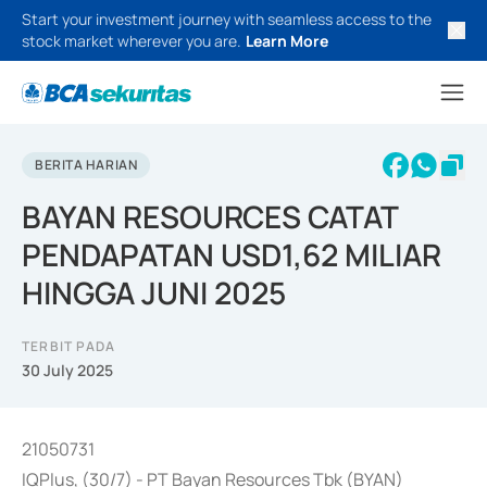
Start your investment journey with seamless access to the
stock market wherever you are.
Learn More
BERITA HARIAN
BAYAN RESOURCES CATAT
PENDAPATAN USD1,62 MILIAR
HINGGA JUNI 2025
TERBIT PADA
30 July 2025
21050731
IQPlus, (30/7) - PT Bayan Resources Tbk (BYAN)