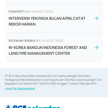
KOMODITI
|
06 AUGUST 2026
INTERVENSI YEN PADA BULAN APRIL CATAT
REKOR HARIAN
EKONOMI BISNIS
|
06 AUGUST 2026
RI-KOREA BANGUN INDONESIA FOREST AND
LAND FIRE MANAGEMENT CENTER
PT BCA Sekuritas telah memperoleh izin usaha sebagai Perantara 
Pedagang Efek berdasarkan surat keputusan Otoritas Jasa Keuangan (d.h 
Bapepam-LK) Nomor KEP-138/PM/1992 tanggal 11 Maret 1992 dan KEP-
06/D.04/2014 tanggal 28 Februari 2014, izin usaha sebagai Penjamin Emisi 
LIHAT SELENGKAPNYA
Efek berdasarkan surat keputusan Otoritas Jasa Keuangan Nomor KEP-
12/PM/PEE/1997 tanggal 24 September 1997 dan KEP-07/D.04/2014 
tanggal 28 Februari 2014, izin usaha sebagai penyedia Jasa Konsultasi 
(
Advisory
) atas kegiatan merger, akuisisi, divestasi, dan 
join venture
berdasarkan surat keputusan Otoritas Jasa Keuangan Nomor S-