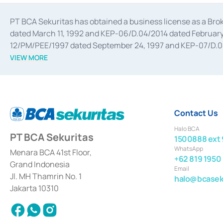
PT BCA Sekuritas has obtained a business license as a Br
dated March 11, 1992 and KEP-06/D.04/2014 dated February 
12/PM/PEE/1997 dated September 24, 1997 and KEP-07/D.04/2
divestments, and joint ventures based on the decree of the
VIEW MORE
Advisory Services for mergers, acquisitions, divestments, 
February 3, 2017, and several other business licenses from
Money Market whose license was issued in 2017 and other b
Settlement of Commercial Paper Transactions whose licens
Contact Us
Halo BCA
PT BCA Sekuritas
1500888 ext 
WhatsApp
Menara BCA 41st Floor,
+62 819 1950
Grand Indonesia
Email
Jl. MH Thamrin No. 1
halo@bcaseku
Jakarta 10310