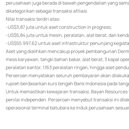
perusahaan juga berada di bawah pengendalian yang sama,
dikategorikan sebagai transaksi afiliasi.
Nilai transaksi terdiri atas:
-US$3,87 juta untuk aset construction in progress;
-US$5,84 juta untuk mesin, peralatan, alat berat, dan kend
-US$55.997,62 untuk aset infrastruktur penunjang kegia
Aset yang dialihkan mencakup proyek pembangunan Derma
mess karyawan, tangki bahan bakar, alat berat, 3 kapal op
peralatan kantor, 1.163 peralatan ringan, hingga aset pend
Perseroan menyatakan seluruh pembayaran akan dilakuk
rupiah berdasarkan kurs tengah Bank Indonesia pada tangg
Untuk memastikan kewajaran transaksi, Bayan Resources 
penilai independen. Perseroan menyebut transaksi ini di
operasional terminal batubara ke induk perusahaan sesuai p