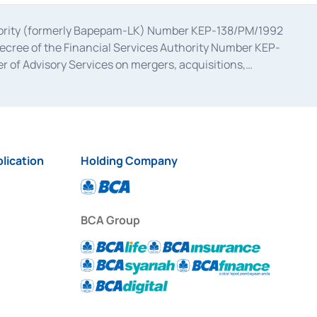
uthority (formerly Bapepam-LK) Number KEP-138/PM/1992
decree of the Financial Services Authority Number KEP-
 of Advisory Services on mergers, acquisitions,
bruary 28, 2014, a business license as a provider of
ial Services Authority Number S-67/PM.21/2017 dated
ementation of Certificate of Deposit Transactions in the
ion for the Issuance, Transaction, and Administration and
lication
Holding Company
BCA Group