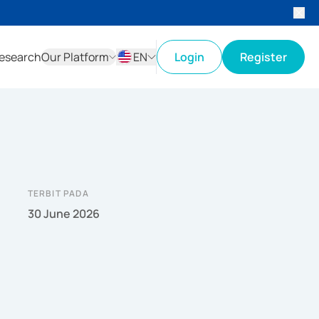
esearch
Our Platform
EN
Login
Register
ID
EN
TERBIT PADA
30 June 2026