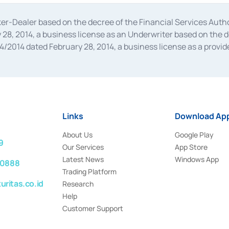
oker-Dealer based on the decree of the Financial Services A
28, 2014, a business license as an Underwriter based on the 
014 dated February 28, 2014, a business license as a provider
 Financial Services Authority Number S-67/PM.21/2014 dated Fe
and joint ventures based on the decision letter of the Financ
 Bank Indonesia, among others as an Intermediary for the Impl
usiness licenses from Bank Indonesia as a Supporting Institut
e was issued in 2018.
Links
Download App
About Us
Google Play
9
Our Services
App Store
Latest News
Windows App
 0888
Trading Platform
ritas.co.id
Research
Help
Customer Support