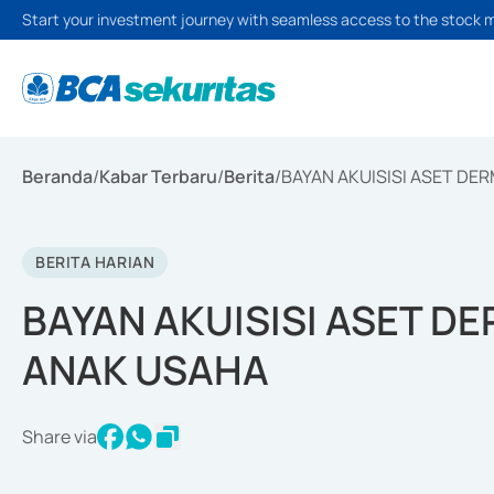
Start your investment journey with seamless access to the stock 
Beranda
/
Kabar Terbaru
/
Berita
/
BAYAN AKUISISI ASET DE
BERITA HARIAN
BAYAN AKUISISI ASET D
ANAK USAHA
Share via