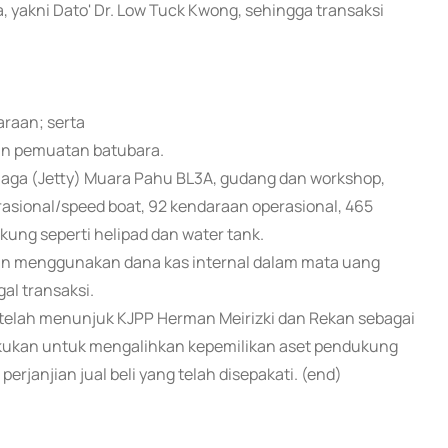
 yakni Dato' Dr. Low Tuck Kwong, sehingga transaksi
araan; serta
tan pemuatan batubara.
ga (Jetty) Muara Pahu BL3A, gudang dan workshop,
erasional/speed boat, 92 kendaraan operasional, 465
ukung seperti helipad dan water tank.
an menggunakan dana kas internal dalam mata uang
al transaksi.
telah menunjuk KJPP Herman Meirizki dan Rekan sebagai
lakukan untuk mengalihkan kepemilikan aset pendukung
erjanjian jual beli yang telah disepakati. (end)